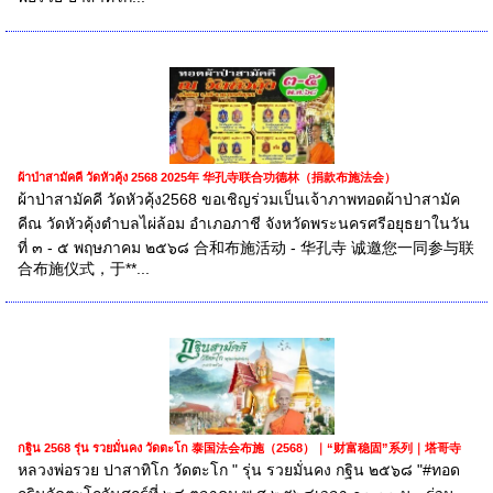
ผ้าป่าสามัคคี วัดหัวคุ้ง 2568 2025年 华孔寺联合功德林（捐款布施法会）
ผ้าป่าสามัคคี วัดหัวคุ้ง2568 ขอเชิญร่วมเป็นเจ้าภาพทอดผ้าป่าสามัค
คีณ วัดหัวคุ้งตำบลไผ่ล้อม อำเภอภาชี จังหวัดพระนครศรีอยุธยาในวัน
ที่ ๓ - ๕ พฤษภาคม ๒๕๖๘ 合和布施活动 - 华孔寺 诚邀您一同参与联
合布施仪式，于**...
กฐิน 2568 รุ่น รวยมั่นคง วัดตะโก 泰国法会布施（2568）｜“财富稳固”系列｜塔哥寺
หลวงพ่อรวย ปาสาทิโก วัดตะโก " รุ่น รวยมั่นคง กฐิน ๒๕๖๘ "#ทอด