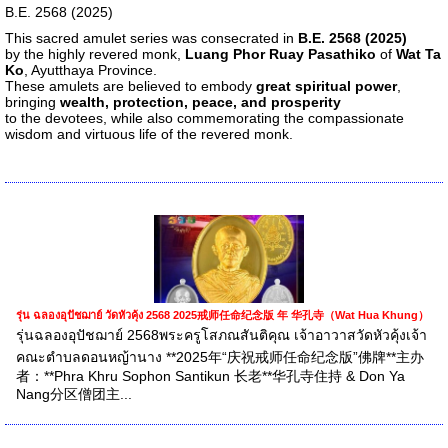
B.E. 2568 (2025)
This sacred amulet series was consecrated in
B.E. 2568 (2025)
by the highly revered monk,
Luang Phor Ruay Pasathiko
of
Wat Ta
Ko
, Ayutthaya Province.
These amulets are believed to embody
great spiritual power
,
bringing
wealth, protection, peace, and prosperity
to the devotees, while also commemorating the compassionate
wisdom and virtuous life of the revered monk.
รุ่น ฉลองอุปัชฌาย์ วัดหัวคุ้ง 2568 2025戒师任命纪念版 年 华孔寺（Wat Hua Khung）
รุ่นฉลองอุปัชฌาย์ 2568พระครูโสภณสันติคุณ เจ้าอาวาสวัดหัวคุ้งเจ้า
คณะตำบลดอนหญ้านาง **2025年“庆祝戒师任命纪念版”佛牌**主办
者：**Phra Khru Sophon Santikun 长老**华孔寺住持 & Don Ya
Nang分区僧团主...