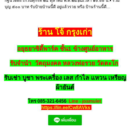
กฐินวัดตะโกวันศุกร์ที่ ๒๔ ตุลาคม พ.ศ.๒๕๖๘เวลา ๑๐.๐๐ น.▪︎ ร่วม
บุญ ๕๐๐ บาท รับป้ายบ้านนี้ดี อยู่แล้วรวย หรือ ป้านร้านนี้ดี...
ร้าน โจ้ กรุงเก่า
อยุธยาซิตี้พาร์ค ชั้น1 ข้างศูนย์อาหาร
รับจำนำ วัตถุมงคล หลวงพ่อรวย วัดตะโก
รับเช่า บูชา พระเครื่อง เลส กำไล แหวน เหรียญ
ผ้ายันต์
โทร 085-321-6456
Line - joamulet
https://lin.ee/Cw8AVks