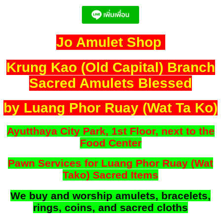
Jo Amulet Shop
Krung Kao (Old Capital) Branch
Sacred Amulets Blessed
by Luang Phor Ruay (Wat Ta Ko)
Ayutthaya City Park, 1st Floor, next to the
Food Center
Pawn Services for Luang Phor Ruay (Wat
Tako) Sacred Items
We buy and worship amulets, bracelets,
rings, coins, and sacred cloths