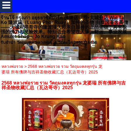
ร้านโจ้ กรุงเก่า อยุธยาซิตี้ปาร์ค 佛牌店 – 乔•大城分店 Wat Ta
Ko 隆波瑞（Luang Phor Ruay）加持的圣物 由泰国著名高僧
——大城府塔哥寺的隆波瑞大师亲自加持的正品圣物，具有极
强的佛力与灵验效果。特别适合希望在人缘、财运、事业发展
Amulet Shop – Jo Krung Kao
รับจำนำ วัตถุมงคล หลวงพ่อรวย วัดตะโก 0853216456
หลวงพ่อรวย
>
2568 หลวงพ่อรวย รวม วัตถุมงคลทุกรุ่น 龙
婆瑞 所有佛牌与吉祥圣物收藏汇总（瓦达哥寺）2025
2568 หลวงพ่อรวย รวม วัตถุมงคลทุกรุ่น 龙婆瑞 所有佛牌与吉
祥圣物收藏汇总（瓦达哥寺）2025