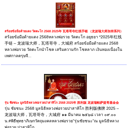
สร้อยข้อมือด้ายแดง วัดตะโก 2568 2025年 瓦塔哥寺红线手链 （龙波瑞大师加持系列）
สร้อยข้อมือด้ายแดง 2568หลวงพ่อรวย วัดตะโก อยุธยา *2025年红线
手链 – 龙波瑞大师，瓦塔哥寺，大城府 สร้อยข้อมือด้ายแดง 2568
หลวงพ่อรวย วัดตะโกนำโชค เสริมความรัก โชคลาภ เงินทองเนื่องใน
เทศกาลตรุษจี...
รุ่น ชัยชนะ มูลนิธิหลวงพ่อรวยปาสาทิโก 2568 2025年 胜利版 龙波瑞帕萨提哥基金会
รุ่น ชัยชนะ 2568 มูลนิธิหลวงพ่อรวยปาสาทิโก 胜利版佛牌 2025 –
龙波瑞大师，瓦塔哥寺，大城府 ๑๑ มีนาคม ๒๕๖๘ เวลา ๐๙.๐๐
น.#พิธีพุทธาภิเษกวัตถุมงคลหลวงพ่อรวย"รุ่นชัยชนะ"ณ มูลนิธิหลวง
พ่อรวย ปาสาทิโก...