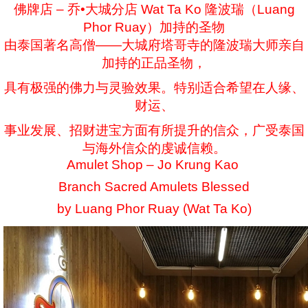
佛牌店 – 乔•大城分店 Wat Ta Ko 隆波瑞（Luang
Phor Ruay）加持的圣物
由泰国著名高僧——大城府塔哥寺的隆波瑞大师亲自
加持的正品圣物，
具有极强的佛力与灵验效果。特别适合希望在人缘、
财运、
事业发展、招财进宝方面有所提升的信众，广受泰国
与海外信众的虔诚信赖。
Amulet Shop – Jo Krung Kao
Branch Sacred Amulets Blessed
by Luang Phor Ruay (Wat Ta Ko)