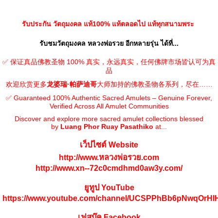
รับประกัน วัตถุมงคล แท้100% แท้ตลอดไป แท้ทุกสนามพระ
รับชมวัตถุมงคล หลวงพ่อรวย อีกหลายรุ่น ได้ที่...
✅ 保证真品佛教圣物 100% 真实，永远真实，任何佛牌市场皆认可为真
品
欢迎欣赏更多
龙婆瑞·帕萨迪哥
大师加持的佛教圣物各系列，尽在……
✅ Guaranteed 100% Authentic Sacred Amulets – Genuine Forever,
Verified Across All Amulet Communities
Discover and explore more sacred amulet collections blessed
by
Luang Phor Ruay Pasathiko
at...
เว็ปไซต์ Website
http://www.หลวงพ่อรวย.com
http://www.xn--72c0cmdhmd0aw3y.com/
ยูทูป YouTube
https://www.youtube.com/channel/UCSPPhBb6pNwqOrH
เฟสบุ๊ค Facebook