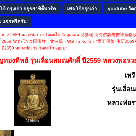
จ้ กรุงเก่า อยุธยาซิตี้พาร์ค
เพจ โจ้กรุงเก่า
youtube วัต
ะ แจกฟรีครับ
รวย
>
2559 หลวงพ่อรวย วัตตะโก วัตถุมงคล 龙婆瑞 所有佛牌与
ดิ์ 2559 วัดตะโก 泰国佛牌：龙波瑞（Wat Ta Ko 寺）“晋升僧阶”佛历2559
์ ปี2559 หลวงพ่อรวย วัดตะโก อยุธยา
ญทองทิพย์ รุ่นเลื่อนสมณศักดิ์ ปี2559 หลวงพ่อร
เหร
รุ่นเลื่
หลวงพ่อร