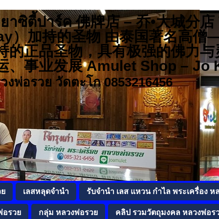
 อยุธยาซิตี้ปาร์ค 佛牌店 – 乔•大城
r Ruay）加持的圣物 由泰国著名
持的正品圣物，具有极强的佛力与
发展 Amulet Shop – Jo K
ลวงพ่อรวย วัดตะโก 0853216456
วย
เลสหลุดจำนำ
รับจำนำ เลส แหวน กำไล พระเครื่อง ห
พ่อรวย
กลุ่ม หลวงพ่อรวย
คลิป รวมวัตถุมงคล หลวงพ่อร