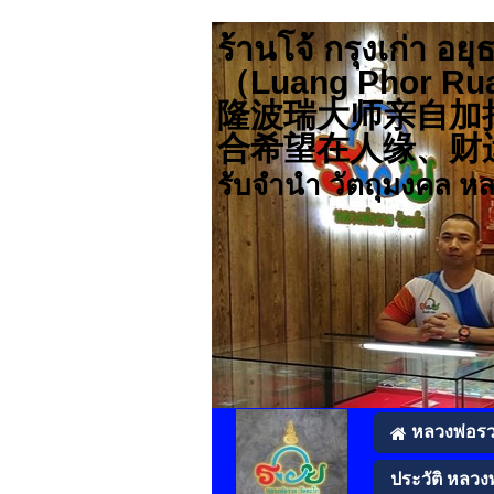
ร้านโจ้ กรุงเก่า
（Luang Pho
隆波瑞大师亲自加
合希望在人缘、财运、事业
รับจำนำ วัตถุมงคล ห
หลวงพ่อร
ประวัติ หลวง