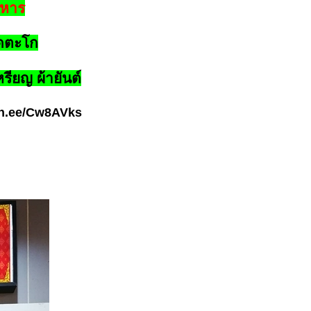
อาหาร
ัดตะโก
รียญ ผ้ายันต์
lin.ee/Cw8AVks