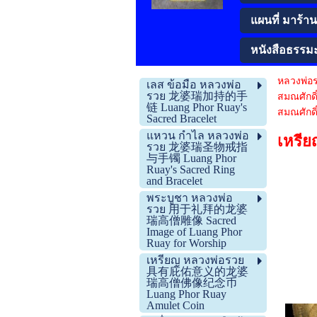
แผนที่ มาร้านโ
หนังสือธรรม
หลวงพ่อ
เลส ข้อมือ หลวงพ่อ
รวย 龙婆瑞加持的手
สมณศัก
链 Luang Phor Ruay's
สมณศักดิ
Sacred Bracelet
แหวน กำไล หลวงพ่อ
เหรีย
รวย 龙婆瑞圣物戒指
与手镯 Luang Phor
Ruay's Sacred Ring
and Bracelet
พระบูชา หลวงพ่อ
รวย 用于礼拜的龙婆
瑞高僧雕像 Sacred
Image of Luang Phor
Ruay for Worship
เหรียญ หลวงพ่อรวย
具有庇佑意义的龙婆
瑞高僧佛像纪念币
Luang Phor Ruay
Amulet Coin