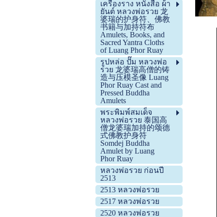
เครื่องราง หนังสือ ผ้า
ยันต์ หลวงพ่อรวย 龙
婆瑞的护身符、佛教
书籍与加持符布
Amulets, Books, and
Sacred Yantra Cloths
of Luang Phor Ruay
รูปหล่อ ปั๊ม หลวงพ่อ
รวย 龙婆瑞高僧的铸
造与压模圣像 Luang
Phor Ruay Cast and
Pressed Buddha
Amulets
พระพิมพ์สมเด็จ
หลวงพ่อรวย 泰国高
僧龙婆瑞加持的颂德
式佛教护身符
Somdej Buddha
Amulet by Luang
Phor Ruay
หลวงพ่อรวย ก่อนปี
2513
2513 หลวงพ่อรวย
2517 หลวงพ่อรวย
2520 หลวงพ่อรวย