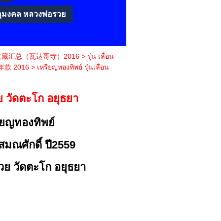
ถุมงคล หลวงพ่อรวย
吉祥圣物收藏汇总（瓦达哥寺）2016
>
รุ่น เลื่อน
年款 2016
>
เหรียญทองทิพย์ รุ่นเลื่อน
วย วัดตะโก อยุธยา
ียญทองทิพย์
อนสมณศักดิ์ ปี2559
วย วัดตะโก อยุธยา