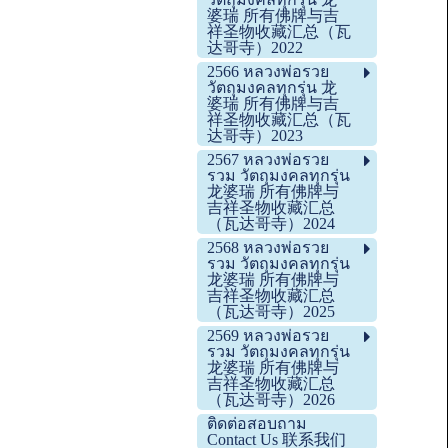
婆瑞 所有佛牌与吉
祥圣物收藏汇总（瓦
达哥寺）2022
2566 หลวงพ่อรวย
วัตถุมงคลทุกรุ่น 龙
婆瑞 所有佛牌与吉
祥圣物收藏汇总（瓦
达哥寺）2023
2567 หลวงพ่อรวย
รวม วัตถุมงคลทุกรุ่น
龙婆瑞 所有佛牌与
吉祥圣物收藏汇总
（瓦达哥寺）2024
2568 หลวงพ่อรวย
รวม วัตถุมงคลทุกรุ่น
龙婆瑞 所有佛牌与
吉祥圣物收藏汇总
（瓦达哥寺）2025
2569 หลวงพ่อรวย
รวม วัตถุมงคลทุกรุ่น
龙婆瑞 所有佛牌与
吉祥圣物收藏汇总
（瓦达哥寺）2026
ติดต่อสอบถาม
Contact Us 联系我们