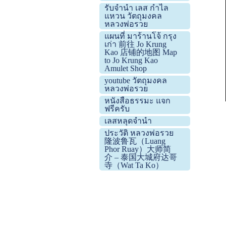
รับจำนำ เลส กำไล
แหวน วัตถุมงคล
หลวงพ่อรวย
แผนที่ มาร้านโจ้ กรุง
เก่า 前往 Jo Krung
Kao 店铺的地图 Map
to Jo Krung Kao
Amulet Shop
youtube วัตถุมงคล
หลวงพ่อรวย
หนังสือธรรมะ แจก
ฟรีครับ
เลสหลุดจำนำ
ประวัติ หลวงพ่อรวย
隆波鲁瓦（Luang
Phor Ruay）大师简
介 – 泰国大城府达哥
寺（Wat Ta Ko）