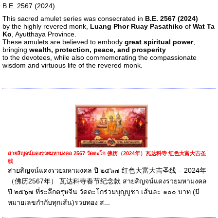
B.E. 2567 (2024)
This sacred amulet series was consecrated in
B.E. 2567 (2024)
by the highly revered monk,
Luang Phor Ruay Pasathiko
of
Wat Ta
Ko
, Ayutthaya Province.
These amulets are believed to embody
great spiritual power
,
bringing
wealth, protection, peace, and prosperity
to the devotees, while also commemorating the compassionate
wisdom and virtuous life of the revered monk.
สายสิญจน์แดงรวยมหามงคล 2567 วัดตะโก 佛历（2024年）瓦达科寺 红色大富大吉圣
线
สายสิญจน์แดงรวยมหามงคล ปี ๒๕๖๗ 红色大富大吉圣线 – 2024年
（佛历2567年） 瓦达科寺春节纪念款 สายสิญจน์แดงรวยมหามงคล
ปี ๒๕๖๗ ที่ระลึกตรุษจีน วัดตะโกร่วมบุญบูชา เส้นละ ๑๐๐ บาท (มี
หมายเลขกำกับทุกเส้น)รวยทอง ส...