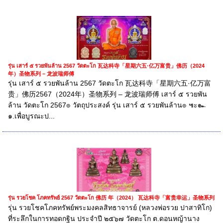
รุ่น เสาร์ ๕ รวยพันล้าน 2567 วัดตะโก 瓦达科寺「星期六五·亿万富贵」佛历（2024
年）圣物系列 – 龙波瑞师傅
รุ่น เสาร์ ๕ รวยพันล้าน 2567 วัดตะโก 瓦达科寺「星期六五·亿万富
贵」佛历2567（2024年）圣物系列 – 龙波瑞师傅 เสาร์ ๕ รวยพัน
ล้าน วัดตะโก 2567๏ วัตถุประสงค์ รุ่น เสาร์ ๕ รวยพันล้าน๏ ๚ะ๛
๑.เพื่อบูรณะป...
รุ่น รวยโชค โภคทรัพย์ 2567 วัดตะโก 佛历 年（2024） 瓦达科寺「富贵幸运」圣物系列
รุ่น รวยโชคโภคทรัพย์พระมงคลสิทธาจารย์ (หลวงพ่อรวย ปาสาทิโก)
ที่ระลึกในการทอดกฐิน ประจำปี ๒๕๖๗ วัดตะโก ต.ดอนหญ้านาง