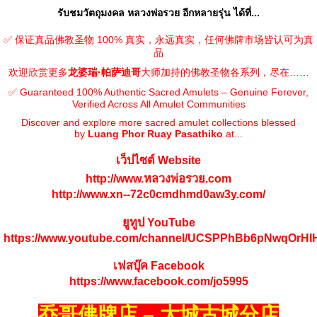
รับชมวัตถุมงคล หลวงพ่อรวย อีกหลายรุ่น ได้ที่...
✅ 保证真品佛教圣物 100% 真实，永远真实，任何佛牌市场皆认可为真
品
欢迎欣赏更多
龙婆瑞·帕萨迪哥
大师加持的佛教圣物各系列，尽在……
✅ Guaranteed 100% Authentic Sacred Amulets – Genuine Forever,
Verified Across All Amulet Communities
Discover and explore more sacred amulet collections blessed
by
Luang Phor Ruay Pasathiko
at...
เว็ปไซต์ Website
http://www.หลวงพ่อรวย.com
http://www.xn--72c0cmdhmd0aw3y.com/
ยูทูป YouTube
https://www.youtube.com/channel/UCSPPhBb6pNwqOrH
เฟสบุ๊ค Facebook
https://www.facebook.com/jo5995
乔哥佛牌店 – 大城古城分店