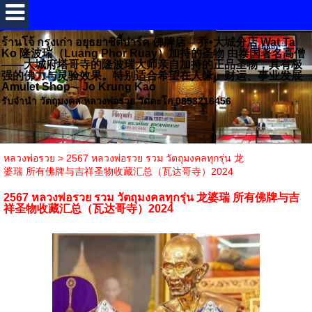
ร้านโจ้ กรุงเก่า อยุธยาซิตี้ปาร์ค 佛牌店 – 乔•大城分店 Wat Ta
Ko 隆波瑞（Luang Phor Ruay）加持的圣物 由泰国著名高僧
——大城府塔哥寺的隆波瑞大师亲自加持的正品圣物，具有极
强的佛力与灵验效果。特别适合希望在人缘、财运、事业发展
Amulet Shop – Jo Krung Kao
รับจำนำ วัตถุมงคล หลวงพ่อรวย วัดตะโก 0853216456
หลวงพ่อรวย
>
2567 หลวงพ่อรวย รวม วัตถุมงคลทุกรุ่น 龙
婆瑞 所有佛牌与吉祥圣物收藏汇总（瓦达哥寺）2024
2567 หลวงพ่อรวย รวม วัตถุมงคลทุกรุ่น 龙婆瑞 所有佛牌与吉
祥圣物收藏汇总（瓦达哥寺）2024