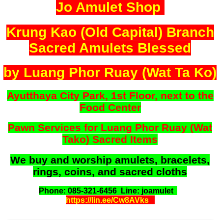
Jo Amulet Shop
Krung Kao (Old Capital) Branch
Sacred Amulets Blessed
by Luang Phor Ruay (Wat Ta Ko)
Ayutthaya City Park, 1st Floor, next to the
Food Center
Pawn Services for Luang Phor Ruay (Wat
Tako) Sacred Items
We buy and worship amulets, bracelets,
rings, coins, and sacred cloths
Phone: 085-321-6456 Line: joamulet
https://lin.ee/Cw8AVks