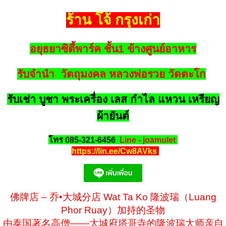
ร้าน โจ้ กรุงเก่า
อยุธยาซิตี้พาร์ค ชั้น1 ข้างศูนย์อาหาร
รับจำนำ วัตถุมงคล หลวงพ่อรวย วัดตะโก
รับเช่า บูชา พระเครื่อง เลส กำไล แหวน เหรียญ
ผ้ายันต์
โทร 085-321-6456
Line - joamulet
https://lin.ee/Cw8AVks
佛牌店 – 乔•大城分店 Wat Ta Ko 隆波瑞（Luang
Phor Ruay）加持的圣物
由泰国著名高僧——大城府塔哥寺的隆波瑞大师亲自