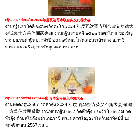
กฐิน 2567 วัดตะโก 2024 年度瓦达哥寺联合柴义功德大会
งานกฐินสามัคคี ๒๕๖๗วัดตะโก 2024 年度瓦达哥寺联合柴义功德大
会诚邀十方善信踊跃参加 งานกฐินสามัคคี ๒๕๖๗วัดตะโก ๏ ขอเชิญ
ร่วมบุญทอดกฐินประจำปี ๒๕๖๗วัดตะโก ต.ดอนหญ้านาง อ.ภาชี
จ.พระนครศรีอยุธยาวัตถุมงคล พระมงค...
กฐิน 2567 วัดหัวคุ้ง 2024年度 瓦华空寺柴义布施大会
งานทอดกฐิน2567 วัดหัวคุ้ง 2024 年度 瓦华空寺柴义布施大会 敬邀
十方善信共襄盛举 งานทอดกฐิน2567 วัดหัวคุ้ง ประจำปี 2567ณ วัด
หัวคุ้ง ตำบลไผ่ล้อมอำเภอภาชี พระนครศรีอยุธยาในวันอาทิตย์ที่ 10
พฤศจิกายน 2567เวล...