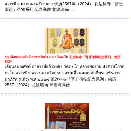
อ.ภาชี จ.พระนครครีอยุธยา 佛历2567年（2024） 瓦达科寺「富贵
幸运」圣物系列 纪念高僧 龙波瑞&mi...
รุ่น เลื่อนสมณศักดิ์ อาจารย์แก้ว 2567 วัดตะโก 瓦达科寺「晋升僧衔纪念系列」佛历
2024
เลื่อนสมณศักดิ์ อาจารย์แก้ว2567 วัดตะโก หลวงพ่อรวย ปาสาทิโกวัด
ตะโก อ.ภาชี จ.พระนครศรีอยุธยา งานเลื่อนสมณศักดิ์พระวชิรภาว
นาภิรัต (แก้ว) พ.ศ.๒๕๖๗ 瓦达科寺「晋升僧衔纪念系列」佛历
2567（2024）龙波瑞·帕萨提哥高僧...