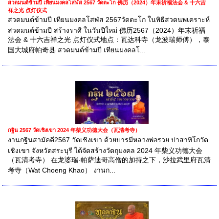
สวดมนต์ข้ามปี เทียนมงคลโสฬส 2567 วัดตะโก 佛历（2024）年末祈福法会 & 十六吉
祥之光 点灯仪式
สวดมนต์ข้ามปี เทียนมงคลโสฬส 2567วัดตะโก ในพิธีสวดนพเคราะห์
สวดมนต์ข้ามปี สร้างราศี ในวันปีใหม่ 佛历2567（2024）年末祈福
法会 & 十六吉祥之光 点灯仪式地点：瓦达科寺（龙波瑞师傅），泰
国大城府帕奇县 สวดมนต์ข้ามปี เทียนมงคลโ...
กฐิน 2567 วัดเชิงเขา 2024 年柴义功德大会（瓦清考寺）
งานกฐินสามัคคี2567 วัดเชิงเขา ด้วยบารมีหลวงพ่อรวย ปาสาทิโกวัด
เชิงเขา จังหวัดสระบุรี ได้จัดสร้างวัตถุมงคล 2024 年柴义功德大会
（瓦清考寺） 在龙婆瑞·帕萨迪哥高僧的加持之下，沙拉武里府瓦清
考寺（Wat Choeng Khao） งานก...