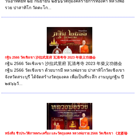
วันอาทิตย์ที่ ๒๔ กันยายน ๒๕๖๖วัตถุมงคลรายการทองคำ หลวงพ่อ
รวย ปาสาทิโก วัดตะโก...
กฐิน 2566 วัดเชิงเขา 沙拉武里府 瓦清考寺 2023 年柴义功德会
กฐิน 2566 วัดเชิงเขา 沙拉武里府 瓦清考寺 2023 年柴义功德会
กฐิน 2566 วัดเชิงเขา ด้วยบารมี หลวงพ่อรวย ปาสาทิโกวัดเชิงเขา
จังหวัดสระบุรี ได้จัดสร้างวัตถุมงคล เพื่อเป็นที่ระลึก งานบุญกฐิน ปี
๒๕๖๖วั...
หนังสือ ชีวประวัติภาพพระเครื่อง และวัตถุมงคล หลวงพ่อรวย 2566 วัดเชิงเขา 《龙婆瑞·