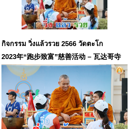
กิจกรรม วิ่งแล้วรวย 2566 วัดตะโก
2023年“跑步致富”慈善活动 – 瓦达哥寺