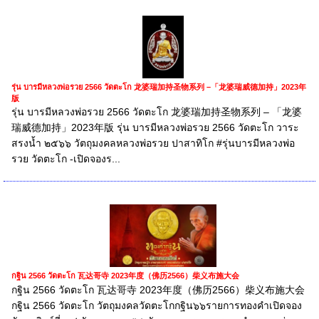
รุ่น บารมีหลวงพ่อรวย 2566 วัดตะโก 龙婆瑞加持圣物系列 –「龙婆瑞威德加持」2023年
版
รุ่น บารมีหลวงพ่อรวย 2566 วัดตะโก 龙婆瑞加持圣物系列 – 「龙婆
瑞威德加持」2023年版 รุ่น บารมีหลวงพ่อรวย 2566 วัดตะโก วาระ
สรงน้ำ ๒๕๖๖ วัตถุมงคลหลวงพ่อรวย ปาสาทิโก #รุ่นบารมีหลวงพ่อ
รวย วัดตะโก -เปิดจองร...
กฐิน 2566 วัดตะโก 瓦达哥寺 2023年度（佛历2566）柴义布施大会
กฐิน 2566 วัดตะโก 瓦达哥寺 2023年度（佛历2566）柴义布施大会
กฐิน 2566 วัดตะโก วัตถุมงคลวัดตะโกกฐิน๖๖รายการทองคำเปิดจอง