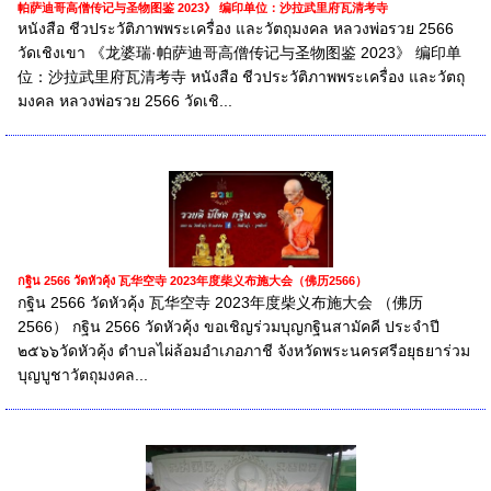
帕萨迪哥高僧传记与圣物图鉴 2023》 编印单位：沙拉武里府瓦清考寺
หนังสือ ชีวประวัติภาพพระเครื่อง และวัตถุมงคล หลวงพ่อรวย 2566
วัดเชิงเขา 《龙婆瑞·帕萨迪哥高僧传记与圣物图鉴 2023》 编印单
位：沙拉武里府瓦清考寺 หนังสือ ชีวประวัติภาพพระเครื่อง และวัตถุ
มงคล หลวงพ่อรวย 2566 วัดเชิ...
กฐิน 2566 วัดหัวคุ้ง 瓦华空寺 2023年度柴义布施大会（佛历2566）
กฐิน 2566 วัดหัวคุ้ง 瓦华空寺 2023年度柴义布施大会 （佛历
2566） กฐิน 2566 วัดหัวคุ้ง ขอเชิญร่วมบุญกฐินสามัคคี ประจำปี
๒๕๖๖วัดหัวคุ้ง ตำบลไผ่ล้อมอำเภอภาชี จังหวัดพระนครศรีอยุธยาร่วม
บุญบูชาวัตถุมงคล...