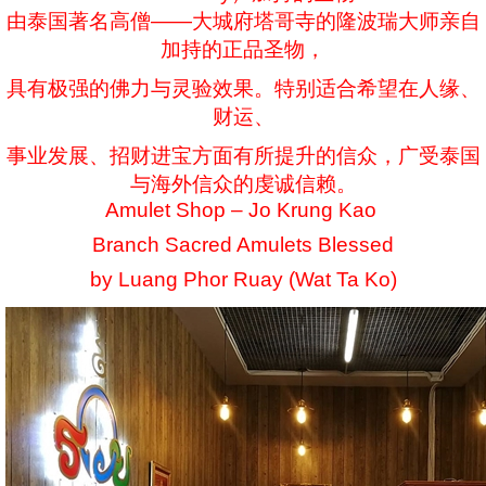
由泰国著名高僧——大城府塔哥寺的隆波瑞大师亲自
加持的正品圣物，
具有极强的佛力与灵验效果。特别适合希望在人缘、
财运、
事业发展、招财进宝方面有所提升的信众，广受泰国
与海外信众的虔诚信赖。
Amulet Shop – Jo Krung Kao
Branch Sacred Amulets Blessed
by Luang Phor Ruay (Wat Ta Ko)