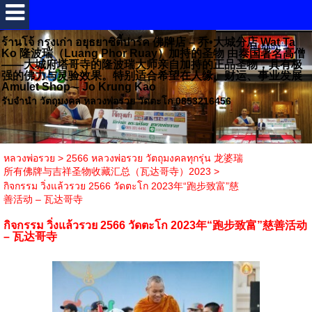
ร้านโจ้ กรุงเก่า อยุธยาซิตี้ปาร์ค 佛牌店 – 乔•大城分店 Wat Ta
Ko 隆波瑞（Luang Phor Ruay）加持的圣物 由泰国著名高僧
——大城府塔哥寺的隆波瑞大师亲自加持的正品圣物，具有极
强的佛力与灵验效果。特别适合希望在人缘、财运、事业发展
Amulet Shop – Jo Krung Kao
รับจำนำ วัตถุมงคล หลวงพ่อรวย วัดตะโก 0853216456
หลวงพ่อรวย
>
2566 หลวงพ่อรวย วัตถุมงคลทุกรุ่น 龙婆瑞
所有佛牌与吉祥圣物收藏汇总（瓦达哥寺）2023
>
กิจกรรม วิ่งแล้วรวย 2566 วัดตะโก 2023年“跑步致富”慈
善活动 – 瓦达哥寺
กิจกรรม วิ่งแล้วรวย 2566 วัดตะโก 2023年“跑步致富”慈善活动
– 瓦达哥寺