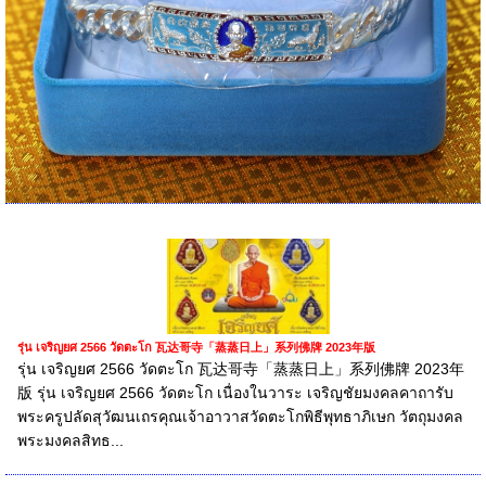
รุ่น เจริญยศ 2566 วัดตะโก 瓦达哥寺「蒸蒸日上」系列佛牌 2023年版
รุ่น เจริญยศ 2566 วัดตะโก 瓦达哥寺「蒸蒸日上」系列佛牌 2023年
版 รุ่น เจริญยศ 2566 วัดตะโก เนื่องในวาระ เจริญชัยมงคลคาถารับ
พระครูปลัดสุวัฒนเถรคุณเจ้าอาวาสวัดตะโกพิธีพุทธาภิเษก วัตถุมงคล
พระมงคลสิทธ...