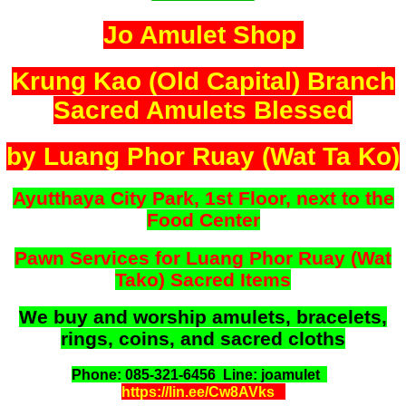
Jo Amulet Shop
Krung Kao (Old Capital) Branch
Sacred Amulets Blessed
by Luang Phor Ruay (Wat Ta Ko)
Ayutthaya City Park, 1st Floor, next to the
Food Center
Pawn Services for Luang Phor Ruay (Wat
Tako) Sacred Items
We buy and worship amulets, bracelets,
rings, coins, and sacred cloths
Phone: 085-321-6456 Line: joamulet
https://lin.ee/Cw8AVks