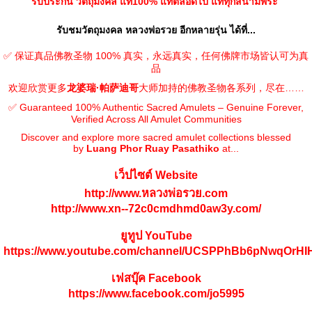
รับประกัน วัตถุมงคล แท้100% แท้ตลอดไป แท้ทุกสนามพระ
รับชมวัตถุมงคล หลวงพ่อรวย อีกหลายรุ่น ได้ที่...
✅ 保证真品佛教圣物 100% 真实，永远真实，任何佛牌市场皆认可为真
品
欢迎欣赏更多
龙婆瑞·帕萨迪哥
大师加持的佛教圣物各系列，尽在……
✅ Guaranteed 100% Authentic Sacred Amulets – Genuine Forever,
Verified Across All Amulet Communities
Discover and explore more sacred amulet collections blessed
by
Luang Phor Ruay Pasathiko
at...
เว็ปไซต์ Website
http://www.หลวงพ่อรวย.com
http://www.xn--72c0cmdhmd0aw3y.com/
ยูทูป YouTube
https://www.youtube.com/channel/UCSPPhBb6pNwqOrH
เฟสบุ๊ค Facebook
https://www.facebook.com/jo5995