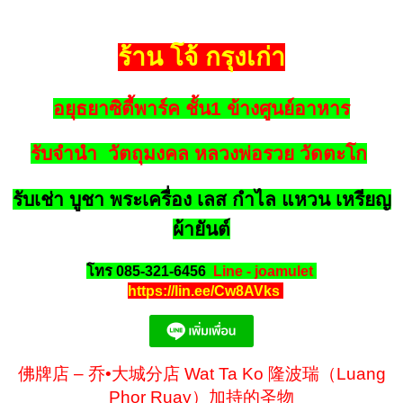
ร้าน โจ้ กรุงเก่า
อยุธยาซิตี้พาร์ค ชั้น1 ข้างศูนย์อาหาร
รับจำนำ วัตถุมงคล หลวงพ่อรวย วัดตะโก
รับเช่า บูชา พระเครื่อง เลส กำไล แหวน เหรียญ
ผ้ายันต์
โทร 085-321-6456
Line - joamulet
https://lin.ee/Cw8AVks
佛牌店 – 乔•大城分店 Wat Ta Ko 隆波瑞（Luang
Phor Ruay）加持的圣物