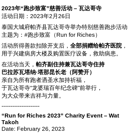
2023年“跑步致富”慈善活动 – 瓦达哥寺
活动日期：2023年2月26日
泰国大城府帕齐县瓦达哥寺举办特别慈善跑步活动
主题为：#跑步致富（Run for Riches）
活动所得善款扣除开支后，
全部捐赠给帕齐医院
，
用于兴建病房大楼及购置医疗设备，救助病患。
在活动当天，
帕齐副住持兼瓦达哥寺住持
巴拉苏瓦塔纳·塔那昆长老（阿赞开）
亲自为所有跑者洒圣水加持祈福，
于瓦达哥寺“龙婆瑞百年纪念碑”前举行，
为大众带来吉祥与力量。
---------------------
“Run for Riches 2023” Charity Event – Wat
Takoh
Date: February 26, 2023