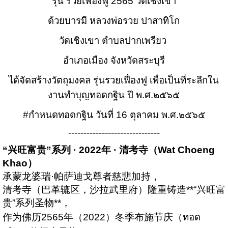
รุ่น รวยเฟื่องฟู 2565 วัดเชิงเขา
ด้วยบารมี หลวงพ่อรวย ปาสาทิโก
วัดเชิงเขา ตำบลปากเพรียว
อำเภอเมือง จังหวัดสระบุรี
ได้จัดสร้างวัตถุมงคล รุ่นรวยเฟื่องฟู เพื่อเป็นที่ระลึกใน
งานทำบุญทอดกฐิน ปี พ.ศ.๒๕๖๕
#กำหนดทอดกฐิน
วันที่ 16 ตุลาคม พ.ศ.๒๕๖๕
------------------------------
“兴旺富贵”系列 · 2022年 · 清考寺（Wat Choeng
Khao）
承蒙龙婆瑞·帕萨迪戈尊者慈悲加持，
清考寺（巴革辘区，沙拉武里府）隆重铸造**“兴旺富
贵”系列圣物**，
作为佛历2565年（2022）冬季布施节庆（ทอด