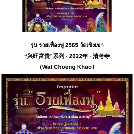
รุ่น รวยเฟื่องฟู 2565 วัดเชิงเขา
“
兴旺
富贵
”
系列
·
2022
年
·
清
考
寺
（
Wat
Choeng
Khao
）