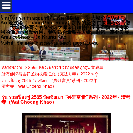
ร้านโจ้ กรุงเก่า อยุธยาซิตี้ปาร์ค 佛牌店 – 乔•大城分店 Wat Ta
Ko 隆波瑞（Luang Phor Ruay）加持的圣物 由泰国著名高僧
——大城府塔哥寺的隆波瑞大师亲自加持的正品圣物，具有极
强的佛力与灵验效果。特别适合希望在人缘、财运、事业发展
Amulet Shop – Jo Krung Kao
รับจำนำ วัตถุมงคล หลวงพ่อรวย วัดตะโก 0853216456
หลวงพ่อรวย
>
2565 หลวงพ่อรวย วัตถุมงคลทุกรุ่น 龙婆瑞
所有佛牌与吉祥圣物收藏汇总（瓦达哥寺）2022
>
รุ่น
รวยเฟื่องฟู 2565 วัดเชิงเขา “兴旺富贵”系列 · 2022年 ·
清考寺（Wat Choeng Khao）
รุ่น รวยเฟื่องฟู 2565 วัดเชิงเขา “兴旺富贵”系列 · 2022年 · 清考
寺（Wat Choeng Khao）