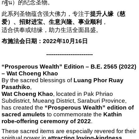
กฐิน）的纪念圣物。
此系列圣物蕴含强大佛力，专注于
提升人缘（慈
爱）、招财进宝、生意兴隆、事业顺利
，
适合供奉或结缘，助力生活全面昌盛。
布施法会日期：2022年10月16日
-------------------------
“Prosperous Wealth” Edition – B.E. 2565 (2022)
– Wat Choeng Khao
By the sacred blessings of
Luang Phor Ruay
Pasathiko
,
Wat Choeng Khao
, located in Pak Phriao
Subdistrict, Mueang District, Saraburi Province,
has created the
“Prosperous Wealth” edition of
sacred amulets
to commemorate the
Kathin
robe-offering ceremony of 2022
.
These sacred items are especially revered for their
spiritual power in
attracting loving-kindness,