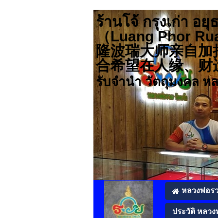
ร้านโจ้ กรุงเก่า
（Luang Pho
隆波瑞大师亲自加
合希望在人缘、财运、事业
รับจำนำ วัตถุมงคล ห
หลวงพ่อร
ประวัติ หลวง