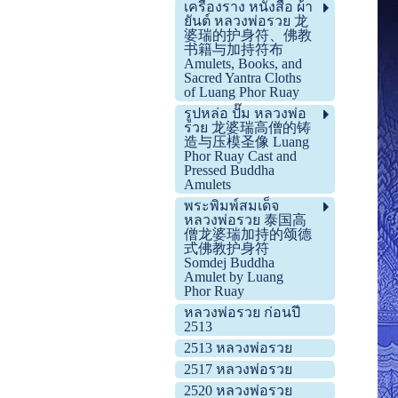
เครื่องราง หนังสือ ผ้า
ยันต์ หลวงพ่อรวย 龙
婆瑞的护身符、佛教
书籍与加持符布
Amulets, Books, and
Sacred Yantra Cloths
of Luang Phor Ruay
รูปหล่อ ปั๊ม หลวงพ่อ
รวย 龙婆瑞高僧的铸
造与压模圣像 Luang
Phor Ruay Cast and
Pressed Buddha
Amulets
พระพิมพ์สมเด็จ
หลวงพ่อรวย 泰国高
僧龙婆瑞加持的颂德
式佛教护身符
Somdej Buddha
Amulet by Luang
Phor Ruay
หลวงพ่อรวย ก่อนปี
2513
2513 หลวงพ่อรวย
2517 หลวงพ่อรวย
2520 หลวงพ่อรวย