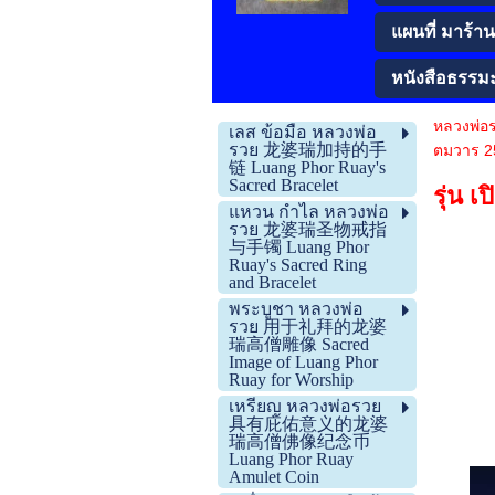
แผนที่ มาร้านโ
หนังสือธรรม
หลวงพ่อ
เลส ข้อมือ หลวงพ่อ
รวย 龙婆瑞加持的手
ตมวาร
链 Luang Phor Ruay's
Sacred Bracelet
รุ่น 
แหวน กำไล หลวงพ่อ
รวย 龙婆瑞圣物戒指
与手镯 Luang Phor
Ruay's Sacred Ring
and Bracelet
พระบูชา หลวงพ่อ
รวย 用于礼拜的龙婆
瑞高僧雕像 Sacred
Image of Luang Phor
Ruay for Worship
เหรียญ หลวงพ่อรวย
具有庇佑意义的龙婆
瑞高僧佛像纪念币
Luang Phor Ruay
Amulet Coin