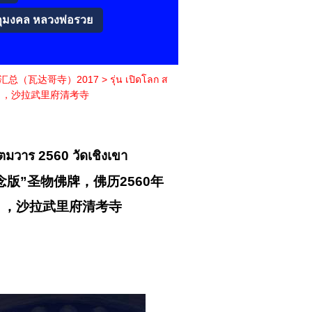
ถุมงคล หลวงพ่อรวย
圣物收藏汇总（瓦达哥寺）2017
>
รุ่น เปิดโลก ส
17年），沙拉武里府清考寺
สตมวาร 2560 วัดเชิงเขา
念版”圣物佛牌，佛历2560年
年），沙拉武里府清考寺