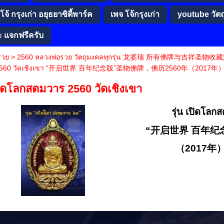
จ้ กรุงเก่า อยุธยาซิตี้พาร์ค
เพจ โจ้กรุงเก่า
youtube วัต
ะ แจกฟรีครับ
รวย
>
2560 หลวงพ่อรวย วัตถุมงคลทุกรุ่น 龙婆瑞 所有佛牌与吉祥
 2560 วัดเชิงเขา “开启世界 百年纪念版”圣物佛牌，佛历2560年（20
เปิดโลกสตมวาร 2560 วัดเชิงเขา
รุ่น เปิดโลก
“开启世界 百年纪
（2017