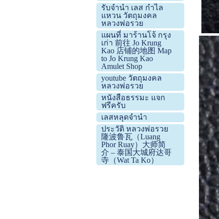
รับจำนำ เลส กำไล
แหวน วัตถุมงคล
หลวงพ่อรวย
แผนที่ มาร้านโจ้ กรุง
เก่า 前往 Jo Krung
Kao 店铺的地图 Map
to Jo Krung Kao
Amulet Shop
youtube วัตถุมงคล
หลวงพ่อรวย
หนังสือธรรมะ แจก
ฟรีครับ
เลสหลุดจำนำ
ประวัติ หลวงพ่อรวย
隆波鲁瓦（Luang
Phor Ruay）大师简
介 – 泰国大城府达哥
寺（Wat Ta Ko）