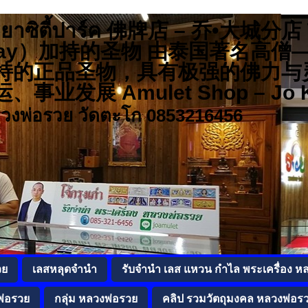
 อยุธยาซิตี้ปาร์ค 佛牌店 – 乔•大城
r Ruay）加持的圣物 由泰国著名
持的正品圣物，具有极强的佛力与
发展 Amulet Shop – Jo K
ลวงพ่อรวย วัดตะโก 0853216456
วย
เลสหลุดจำนำ
รับจำนำ เลส แหวน กำไล พระเครื่อง ห
พ่อรวย
กลุ่ม หลวงพ่อรวย
คลิป รวมวัตถุมงคล หลวงพ่อร