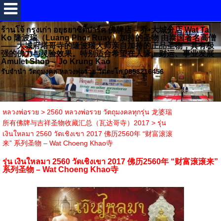
ร้านโจ้ กรุงเก่า อยุธยาซิตี้ปาร์ค 佛牌店 – 乔•大城分店 Wat Ta
Ko 隆波瑞（Luang Phor Ruay）加持的圣物 由泰国著名高僧
——大城府塔哥寺的隆波瑞大师亲自加持的正品圣物，具有极
强的佛力与灵验效果。特别适合希望在人缘、财运、事业发展
Amulet Shop – Jo Krung Kao
รับจำนำ วัตถุมงคล หลวงพ่อรวย วัดตะโก 0853216456
หลวงพ่อรวย
>
2560 หลวงพ่อรวย วัตถุมงคลทุกรุ่น 龙婆瑞
所有佛牌与吉祥圣物收藏汇总（瓦达哥寺）2017
>
รุ่น
เงินใหลมา 2560 วัดเชิงเขา 2017 佛历2560年 “财富滚滚
来” 系列圣物 – Wat Choeng Khao寺
รุ่น เงินใหลมา 2560 วัดเชิงเขา 2017 佛历2560年 “财富滚滚来”
系列圣物 – Wat Choeng Khao寺