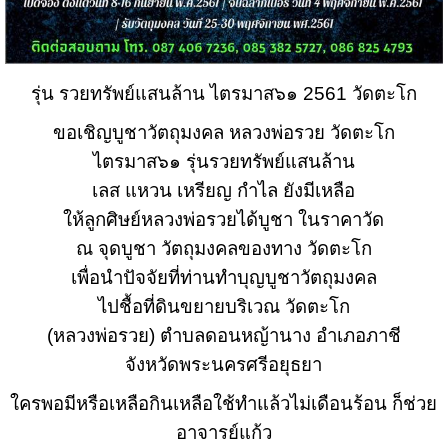
รุ่น รวยทรัพย์แสนล้าน ไตรมาส๖๑ 2561 วัดตะโก
ขอเชิญบูชาวัตถุมงคล หลวงพ่อรวย วัดตะโก
ไตรมาส๖๑ รุ่นรวยทรัพย์แสนล้าน
เลส แหวน เหรียญ กำไล ยังมีเหลือ
ให้ลูกศิษย์หลวงพ่อรวยได้บูชา ในราคาวัด
ณ จุดบูชา วัตถุมงคลของทาง วัดตะโก
เพื่อนำปัจจัยที่ท่านทำบุญบูชาวัตถุมงคล
ไปชื้อที่ดินขยายบริเวณ วัดตะโก
(หลวงพ่อรวย) ตำบลดอนหญ้านาง อำเภอภาชี
จังหวัดพระนครศรีอยุธยา
ใครพอมีหรือเหลือกินเหลือใช้ทำแล้วไม่เดือนร้อน ก็ช่วย
อาจารย์แก้ว