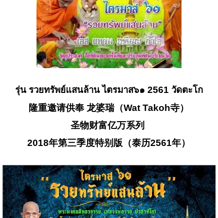
รุ่น รวยทรัพย์แสนล้าน ไตรมาส๖๑ 2561 วัดตะโก
隆重邀请供奉 龙婆瑞（Wat Takoh寺）
圣物财富亿万系列
2018年第三季度特别版（泰历2561年）