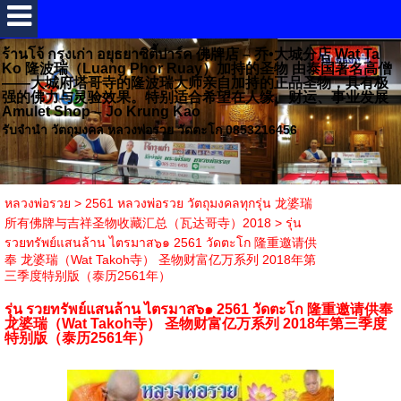
ร้านโจ้ กรุงเก่า อยุธยาซิตี้ปาร์ค 佛牌店 – 乔•大城分店 Wat Ta
Ko 隆波瑞（Luang Phor Ruay）加持的圣物 由泰国著名高僧
——大城府塔哥寺的隆波瑞大师亲自加持的正品圣物，具有极
强的佛力与灵验效果。特别适合希望在人缘、财运、事业发展
Amulet Shop – Jo Krung Kao
รับจำนำ วัตถุมงคล หลวงพ่อรวย วัดตะโก 0853216456
หลวงพ่อรวย
>
2561 หลวงพ่อรวย วัตถุมงคลทุกรุ่น 龙婆瑞
所有佛牌与吉祥圣物收藏汇总（瓦达哥寺）2018
>
รุ่น
รวยทรัพย์แสนล้าน ไตรมาส๖๑ 2561 วัดตะโก 隆重邀请供
奉 龙婆瑞（Wat Takoh寺） 圣物财富亿万系列 2018年第
三季度特别版（泰历2561年）
รุ่น รวยทรัพย์แสนล้าน ไตรมาส๖๑ 2561 วัดตะโก 隆重邀请供奉
龙婆瑞（Wat Takoh寺） 圣物财富亿万系列 2018年第三季度
特别版（泰历2561年）