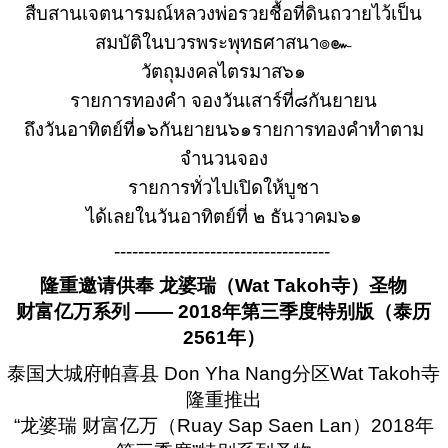
สืบสานเจตนารมณ์หลวงพ่อรวยชื้อที่ดินถวายไว้เป็น
สมบัติในบวรพระพุทธศาสนา๏๛
วัตถุมงคลไตรมาส๖๑
รายการทองคำ จองวันเสาร์ที่๘กันยายน
ถึงวันอาทิตย์ที่๑๖กันยายน๖๑รายการทองคำทำตาม
จำนวนจอง
รายการทั่วไปเปิดให้บูชา
ได้เลยในวันอาทิตย์ที่ ๒ ธันวาคม๖๑
------------------------------------
隆重邀请供奉 龙婆瑞（Wat Takoh寺）圣物
财富亿万系列 —— 2018年第三季度特别版（泰历
2561年）
泰国大城府帕喜县 Don Yha Nang分区Wat Takoh寺
隆重推出
“龙婆瑞 财富亿万（Ruay Sap Saen Lan）2018年