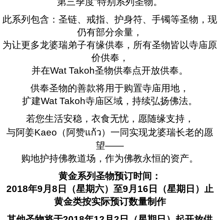
第三季度”特别系列圣物。
此系列包含：圣链、戒指、护身符、手镯等圣物，现
仍有部分余量，
为让更多龙婆瑞弟子有缘供奉，所有圣物皆以寺庙原
价供奉，
并在Wat Takoh圣物供奉点开放供奉。
供奉圣物的善款将用于购置寺庙用地，
扩建Wat Takoh寺庙区域，持续弘扬佛法。
若您生活安稳，衣食无忧，愿随缘支持，
与阿姜Kaeo（阿赞แก้ว）一同实现龙婆瑞长老的愿
望——
购地护持佛教道场，作为佛教永恒的资产。
黄金系列圣物预订时间：
2018年9月8日（星期六）至9月16日（星期日）止
黄金类按实际预订数量制作
其他圣物将于2018年12月2日（星期日）起开放供