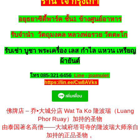
ร้าน โจ้ กรุงเก่า
อยุธยาซิตี้พาร์ค ชั้น1 ข้างศูนย์อาหาร
รับจำนำ วัตถุมงคล หลวงพ่อรวย วัดตะโก
รับเช่า บูชา พระเครื่อง เลส กำไล แหวน เหรียญ
ผ้ายันต์
โทร 085-321-6456
Line - joamulet
https://lin.ee/Cw8AVks
佛牌店 – 乔•大城分店 Wat Ta Ko 隆波瑞（Luang
Phor Ruay）加持的圣物
由泰国著名高僧——大城府塔哥寺的隆波瑞大师亲自
加持的正品圣物，