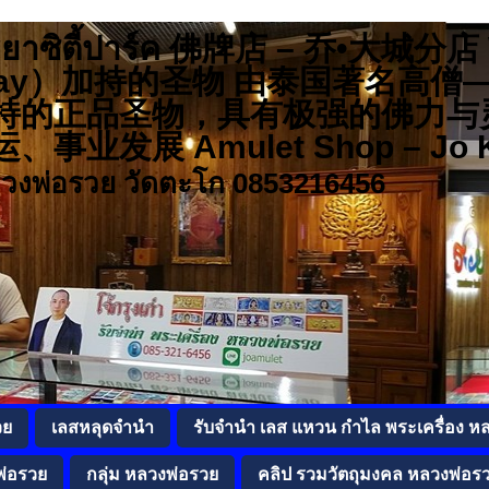
 อยุธยาซิตี้ปาร์ค 佛牌店 – 乔•大城
r Ruay）加持的圣物 由泰国著名
持的正品圣物，具有极强的佛力与
发展 Amulet Shop – Jo K
ลวงพ่อรวย วัดตะโก 0853216456
วย
เลสหลุดจำนำ
รับจำนำ เลส แหวน กำไล พระเครื่อง ห
พ่อรวย
กลุ่ม หลวงพ่อรวย
คลิป รวมวัตถุมงคล หลวงพ่อร