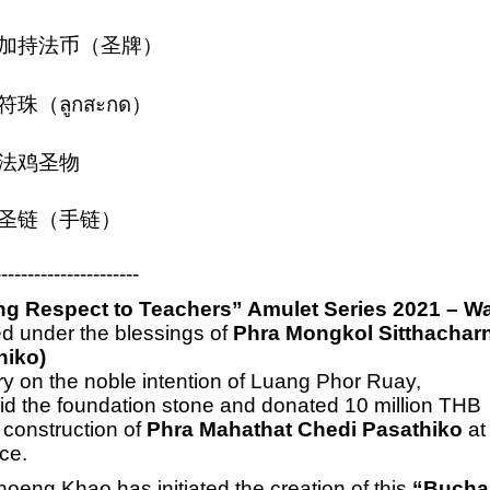
加持法币（圣牌）
符珠（ลูกสะกด）
法鸡圣物
圣链（手链）
----------------------
ng Respect to Teachers” Amulet Series 2021 – 
d under the blessings of
Phra Mongkol Sitthachar
hiko)
ry on the noble intention of Luang Phor Ruay,
id the foundation stone and donated 10 million THB
e construction of
Phra Mahathat Chedi Pasathiko
at
ce.
oeng Khao has initiated the creation of this
“Bucha 