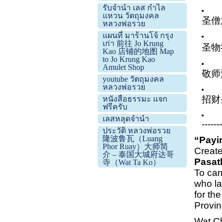
รับจำนำ เลส กำไล
แหวน วัตถุมงคล
圣僧
หลวงพ่อรวย
แผนที่ มาร้านโจ้ กรุง
เก่า 前往 Jo Krung
圣物
Kao 店铺的地图 Map
to Jo Krung Kao
Amulet Shop
敬师
youtube วัตถุมงคล
หลวงพ่อรวย
招财
หนังสือธรรมะ แจก
ฟรีครับ
เลสหลุดจำนำ
------
ประวัติ หลวงพ่อรวย
隆波鲁瓦（Luang
“Payi
Phor Ruay）大师简
Create
介 – 泰国大城府达哥
Pasat
寺（Wat Ta Ko）
To car
who la
for th
Provin
Wat Ch