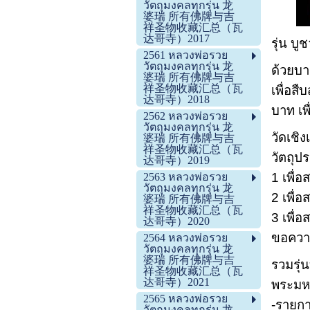
วัตถุมงคลทุกรุ่น 龙
婆瑞 所有佛牌与吉
祥圣物收藏汇总（瓦
达哥寺）2017
รุ่น บู
2561 หลวงพ่อรวย
วัตถุมงคลทุกรุ่น 龙
ด้วยบา
婆瑞 所有佛牌与吉
祥圣物收藏汇总（瓦
เพื่อส
达哥寺）2018
บาท เพ
2562 หลวงพ่อรวย
วัตถุมงคลทุกรุ่น 龙
วัดเชิง
婆瑞 所有佛牌与吉
祥圣物收藏汇总（瓦
วัตถุป
达哥寺）2019
1 เพื่
2563 หลวงพ่อรวย
วัตถุมงคลทุกรุ่น 龙
2 เพื่
婆瑞 所有佛牌与吉
祥圣物收藏汇总（瓦
3 เพื่
达哥寺）2020
ขอความ
2564 หลวงพ่อรวย
วัตถุมงคลทุกรุ่น 龙
婆瑞 所有佛牌与吉
รวมรุ่
祥圣物收藏汇总（瓦
达哥寺）2021
พระมหา
2565 หลวงพ่อรวย
-รายกา
วัตถุมงคลทุกรุ่น 龙