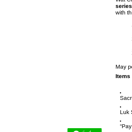
serie
with t
May pe
Items 
Sacr
Luk 
“Pay