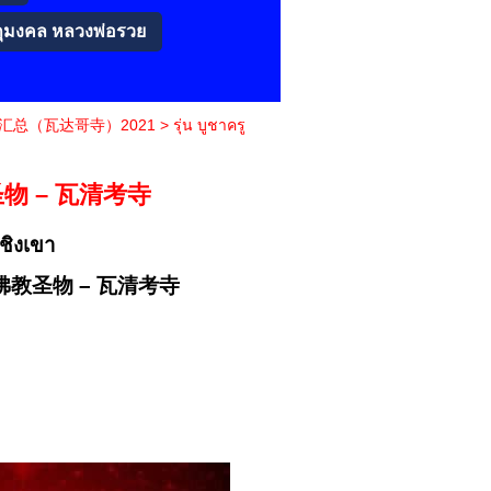
ถุมงคล หลวงพ่อรวย
圣物收藏汇总（瓦达哥寺）2021
>
รุ่น บูชาครู
佛教圣物 – 瓦清考寺
เชิงเขา
佛教
圣
物
–
瓦
清
考
寺