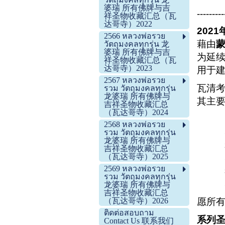
婆瑞 所有佛牌与吉
---------
祥圣物收藏汇总（瓦
达哥寺）2022
202
2566 หลวงพ่อรวย
藉由
วัตถุมงคลทุกรุ่น 龙
婆瑞 所有佛牌与吉
为延续
祥圣物收藏汇总（瓦
达哥寺）2023
用于
2567 หลวงพ่อรวย
瓦清考
รวม วัตถุมงคลทุกรุ่น
龙婆瑞 所有佛牌与
其主
吉祥圣物收藏汇总
（瓦达哥寺）2024
2568 หลวงพ่อรวย
รวม วัตถุมงคลทุกรุ่น
龙婆瑞 所有佛牌与
吉祥圣物收藏汇总
（瓦达哥寺）2025
2569 หลวงพ่อรวย
รวม วัตถุมงคลทุกรุ่น
龙婆瑞 所有佛牌与
吉祥圣物收藏汇总
愿所
（瓦达哥寺）2026
ติดต่อสอบถาม
系列
Contact Us 联系我们