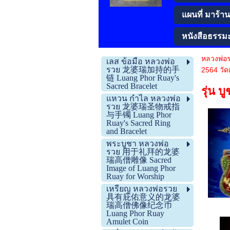
แผนที่ มาร้านโ
หนังสือธรรม
หลวงพ่อ
เลส ข้อมือ หลวงพ่อ
รวย 龙婆瑞加持的手
2564 ว
链 Luang Phor Ruay's
Sacred Bracelet
รุ่น
แหวน กำไล หลวงพ่อ
รวย 龙婆瑞圣物戒指
与手镯 Luang Phor
Ruay's Sacred Ring
and Bracelet
พระบูชา หลวงพ่อ
รวย 用于礼拜的龙婆
瑞高僧雕像 Sacred
Image of Luang Phor
Ruay for Worship
เหรียญ หลวงพ่อรวย
具有庇佑意义的龙婆
瑞高僧佛像纪念币
Luang Phor Ruay
Amulet Coin