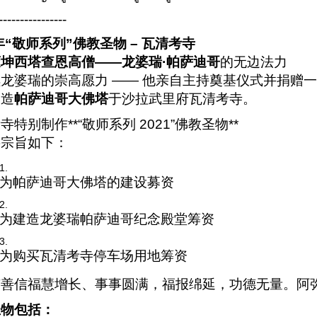
----------------
1年“敬师系列”佛教圣物 – 瓦清考寺
蒙坤西塔查恩高僧——龙婆瑞·帕萨迪哥
的无边法力
龙婆瑞的崇高愿力 —— 他亲自主持奠基仪式并捐赠
建造
帕萨迪哥大佛塔
于沙拉武里府瓦清考寺。
寺特别制作**“敬师系列 2021”佛教圣物**
要宗旨如下：
为帕萨迪哥大佛塔的建设募资
为建造龙婆瑞帕萨迪哥纪念殿堂筹资
为购买瓦清考寺停车场用地筹资
有善信福慧增长、事事圆满，福报绵延，功德无量。阿
圣物包括：