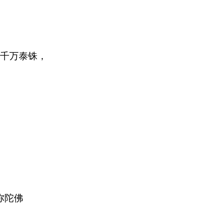
一千万泰铢，
弥陀佛