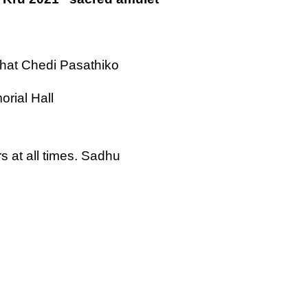
athat Chedi Pasathiko
rial Hall
s at all times. Sadhu