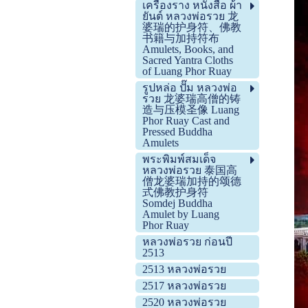
เครื่องราง หนังสือ ผ้า
ยันต์ หลวงพ่อรวย 龙
婆瑞的护身符、佛教
书籍与加持符布
Amulets, Books, and
Sacred Yantra Cloths
of Luang Phor Ruay
รูปหล่อ ปั๊ม หลวงพ่อ
รวย 龙婆瑞高僧的铸
造与压模圣像 Luang
Phor Ruay Cast and
Pressed Buddha
Amulets
พระพิมพ์สมเด็จ
หลวงพ่อรวย 泰国高
僧龙婆瑞加持的颂德
式佛教护身符
Somdej Buddha
Amulet by Luang
Phor Ruay
หลวงพ่อรวย ก่อนปี
2513
2513 หลวงพ่อรวย
2517 หลวงพ่อรวย
2520 หลวงพ่อรวย