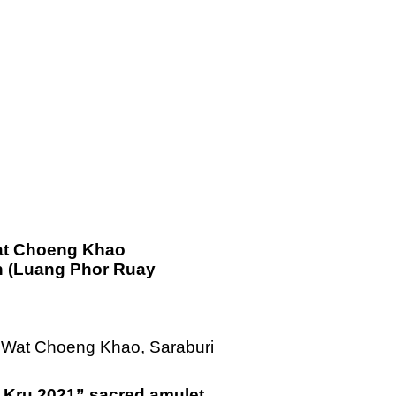
Wat Choeng Khao
n (Luang Phor Ruay
 Wat Choeng Khao, Saraburi
Kru 2021” sacred amulet