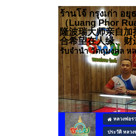
ร้านโจ้ กรุงเก่า
（Luang Pho
隆波瑞大师亲自加
合希望在人缘、财运、事业
รับจำนำ วัตถุมงคล ห
หลวงพ่อร
ประวัติ หลวง