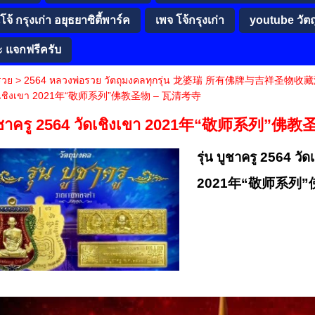
จ้ กรุงเก่า อยุธยาซิตี้พาร์ค
เพจ โจ้กรุงเก่า
youtube วัต
ะ แจกฟรีครับ
รวย
>
2564 หลวงพ่อรวย วัตถุมงคลทุกรุ่น 龙婆瑞 所有佛牌与吉祥
ัดเชิงเขา 2021年“敬师系列”佛教圣物 – 瓦清考寺
 บูชาครู 2564 วัดเชิงเขา 2021年“敬师系列”
รุ่น บูชาครู 2564 วัด
2021
年
“
敬
师
系列
”