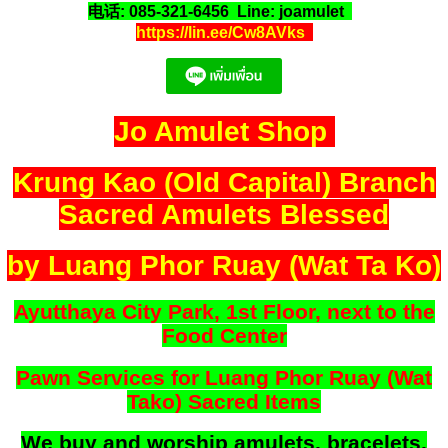
电话: 085-321-6456 Line: joamulet
https://lin.ee/Cw8AVks
Jo Amulet Shop
Krung Kao (Old Capital) Branch
Sacred Amulets Blessed
by Luang Phor Ruay (Wat Ta Ko)
Ayutthaya City Park, 1st Floor, next to the
Food Center
Pawn Services for Luang Phor Ruay (Wat
Tako) Sacred Items
We buy and worship amulets, bracelets,