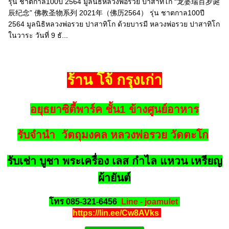
รุ่น ชาตกาล100ปี 2564 มูลนิธิหลวงพ่อรวย ปาสาทิโก “龙婆瑞百岁诞
辰纪念” 佛教圣物系列 2021年（佛历2564） รุ่น ชาตกาล100ปี
2564 มูลนิธิหลวงพ่อรวย ปาสาทิโก ด้วยบารมี หลวงพ่อรวย ปาสาทิโก
ในวาระ วันที่ 9 ธั...
ร้าน โจ้ กรุงเก่า
อยุธยาซิตี้พาร์ค ชั้น1 ข้างศูนย์อาหาร
รับจำนำ วัตถุมงคล หลวงพ่อรวย วัดตะโก
รับเช่า บูชา พระเครื่อง เลส กำไล แหวน เหรียญ
ผ้ายันต์
โทร 085-321-6456
Line - joamulet
https://lin.ee/Cw8AVks