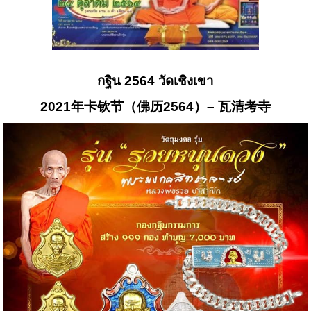
กฐิน 2564 วัดเชิงเขา
2021
年
卡
钦
节
（
佛
历
2564
）
–
瓦
清
考
寺