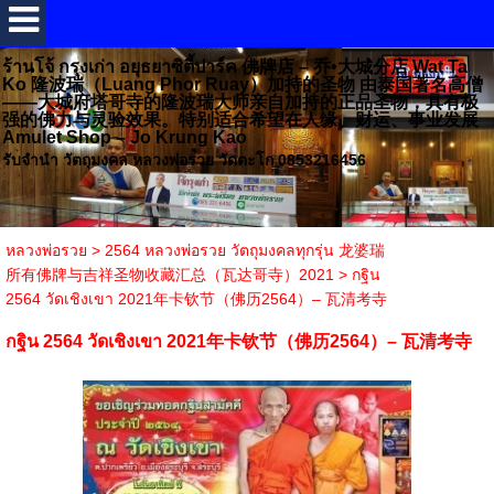
ร้านโจ้ กรุงเก่า อยุธยาซิตี้ปาร์ค 佛牌店 – 乔•大城分店 Wat Ta
Ko 隆波瑞（Luang Phor Ruay）加持的圣物 由泰国著名高僧
——大城府塔哥寺的隆波瑞大师亲自加持的正品圣物，具有极
强的佛力与灵验效果。特别适合希望在人缘、财运、事业发展
Amulet Shop – Jo Krung Kao
รับจำนำ วัตถุมงคล หลวงพ่อรวย วัดตะโก 0853216456
หลวงพ่อรวย
>
2564 หลวงพ่อรวย วัตถุมงคลทุกรุ่น 龙婆瑞
所有佛牌与吉祥圣物收藏汇总（瓦达哥寺）2021
>
กฐิน
2564 วัดเชิงเขา 2021年卡钦节（佛历2564）– 瓦清考寺
กฐิน 2564 วัดเชิงเขา 2021年卡钦节（佛历2564）– 瓦清考寺