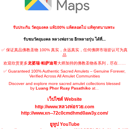
รับประกัน วัตถุมงคล แท้100% แท้ตลอดไป แท้ทุกสนามพระ
รับชมวัตถุมงคล หลวงพ่อรวย อีกหลายรุ่น ได้ที่...
✅ 保证真品佛教圣物 100% 真实，永远真实，任何佛牌市场皆认可为真
品
欢迎欣赏更多
龙婆瑞·帕萨迪哥
大师加持的佛教圣物各系列，尽在……
✅ Guaranteed 100% Authentic Sacred Amulets – Genuine Forever,
Verified Across All Amulet Communities
Discover and explore more sacred amulet collections blessed
by
Luang Phor Ruay Pasathiko
at...
เว็ปไซต์ Website
http://www.หลวงพ่อรวย.com
http://www.xn--72c0cmdhmd0aw3y.com/
ยูทูป YouTube