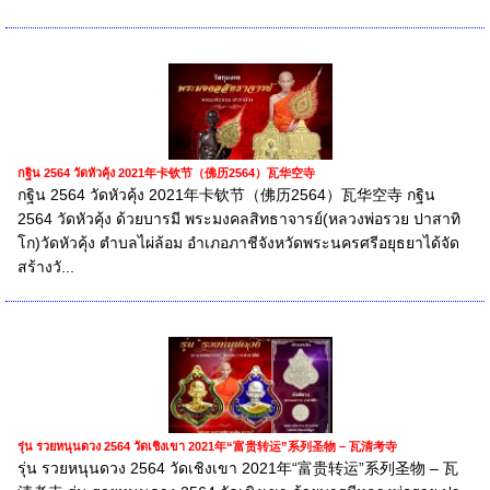
กฐิน 2564 วัดหัวคุ้ง 2021年卡钦节（佛历2564）瓦华空寺
กฐิน 2564 วัดหัวคุ้ง 2021年卡钦节（佛历2564）瓦华空寺 กฐิน
2564 วัดหัวคุ้ง ด้วยบารมี พระมงคลสิทธาจารย์(หลวงพ่อรวย ปาสาทิ
โก)วัดหัวคุ้ง ตำบลไผ่ล้อม อำเภอภาชีจังหวัดพระนครศรีอยุธยาได้จัด
สร้างวั...
รุ่น รวยหนุนดวง 2564 วัดเชิงเขา 2021年“富贵转运”系列圣物 – 瓦清考寺
รุ่น รวยหนุนดวง 2564 วัดเชิงเขา 2021年“富贵转运”系列圣物 – 瓦