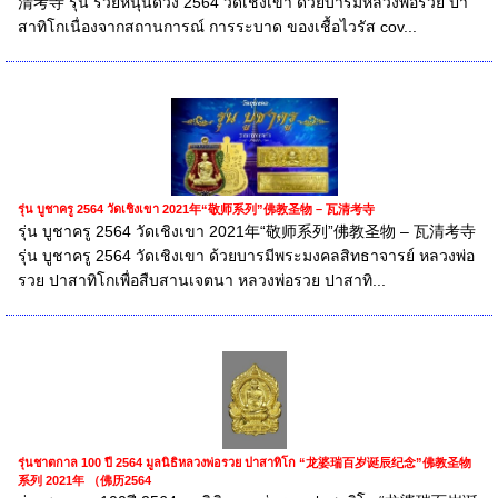
清考寺 รุ่น รวยหนุนดวง 2564 วัดเชิงเขา ด้วยบารมีหลวงพ่อรวย ปา
สาทิโกเนื่องจากสถานการณ์ การระบาด ของเชื้อไวรัส cov...
รุ่น บูชาครู 2564 วัดเชิงเขา 2021年“敬师系列”佛教圣物 – 瓦清考寺
รุ่น บูชาครู 2564 วัดเชิงเขา 2021年“敬师系列”佛教圣物 – 瓦清考寺
รุ่น บูชาครู 2564 วัดเชิงเขา ด้วยบารมีพระมงคลสิทธาจารย์ หลวงพ่อ
รวย ปาสาทิโกเพื่อสืบสานเจตนา หลวงพ่อรวย ปาสาทิ...
รุ่นชาตกาล 100 ปี 2564 มูลนิธิหลวงพ่อรวย ปาสาทิโก “龙婆瑞百岁诞辰纪念”佛教圣物
系列 2021年 （佛历2564