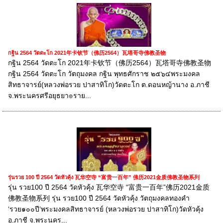
กฐิน 2564 วัดตะโก 2021年卡钦节（佛历2564）瓦塔哥寺佛教圣物
กฐิน 2564 วัดตะโก 2021年卡钦节（佛历2564）瓦塔哥寺佛教圣物
กฐิน 2564 วัดตะโก วัตถุมงคล กฐิน พุทธศักราช ๒๕๖๔พระมงคล
สิทธาจารย์(หลวงพ่อรวย ปาสาทิโก)วัดตะโก ต.ดอนหญ้านาง อ.ภาชี
จ.พระนครศรีอยุธยา๏ราย...
รุ่นรวย 100 ปี 2564 วัดหัวคุ้ง 瓦华空寺 “富贵一百年” 佛历2021金质佛教圣物系列
รุ่น รวย100 ปี 2564 วัดหัวคุ้ง 瓦华空寺 “富贵一百年”佛历2021金质
佛教圣物系列 รุ่น รวย100 ปี 2564 วัดหัวคุ้ง วัตถุมงคลทองคำ
‘รวย๑๐๐ปี’พระมงคลสิทธาจารย์ (หลวงพ่อรวย ปาสาทิโก)วัดหัวคุ้ง
อ.ภาชี จ.พระนคร...