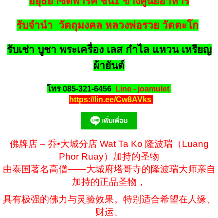
อยุธยาซิตี้พาร์ค ชั้น1 ข้างศูนย์อาหาร
รับจำนำ วัตถุมงคล หลวงพ่อรวย วัดตะโก
รับเช่า บูชา พระเครื่อง เลส กำไล แหวน เหรียญ
ผ้ายันต์
โทร 085-321-6456
Line - joamulet
https://lin.ee/Cw8AVks
佛牌店 – 乔•大城分店 Wat Ta Ko 隆波瑞（Luang
Phor Ruay）加持的圣物
由泰国著名高僧——大城府塔哥寺的隆波瑞大师亲自
加持的正品圣物，
具有极强的佛力与灵验效果。特别适合希望在人缘、
财运、