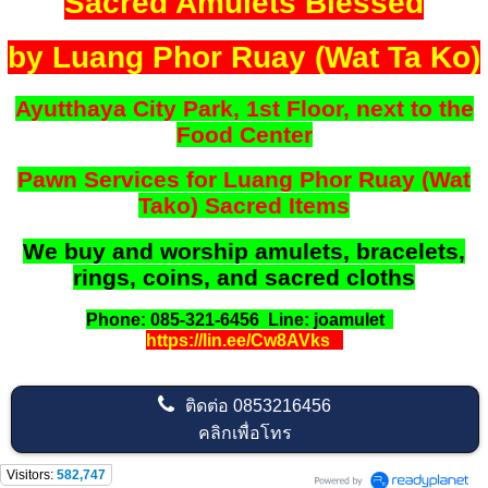
Sacred Amulets Blessed
by Luang Phor Ruay (Wat Ta Ko)
Ayutthaya City Park, 1st Floor, next to the
Food Center
Pawn Services for Luang Phor Ruay (Wat
Tako) Sacred Items
We buy and worship amulets, bracelets,
rings, coins, and sacred cloths
Phone: 085-321-6456 Line: joamulet
https://lin.ee/Cw8AVks
ติดต่อ
0853216456
คลิกเพื่อโทร
Visitors:
582,747