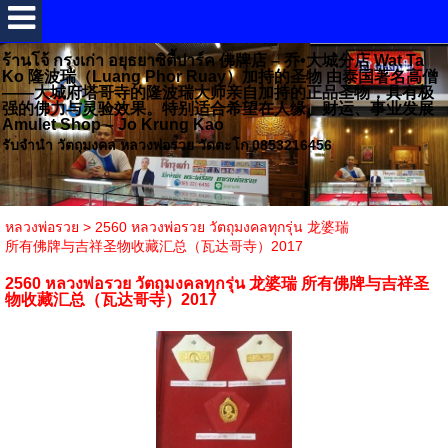
ร้านโจ้ กรุงเก่า อยุธยาซิตี้ปาร์ค 佛牌店 – 乔•大城分店 Wat Ta
Ko 隆波瑞（Luang Phor Ruay）加持的圣物 由泰国著名高僧
——大城府塔哥寺的隆波瑞大师亲自加持的正品圣物，具有极
强的佛力与灵验效果。特别适合希望在人缘、财运、事业发展
Amulet Shop – Jo Krung Kao
รับจำนำ วัตถุมงคล หลวงพ่อรวย วัดตะโก 0853216456
หลวงพ่อรวย
>
2560 หลวงพ่อรวย วัตถุมงคลทุกรุ่น 龙婆瑞
所有佛牌与吉祥圣物收藏汇总（瓦达哥寺）2017
2560 หลวงพ่อรวย วัตถุมงคลทุกรุ่น 龙婆瑞 所有佛牌与吉祥圣
物收藏汇总（瓦达哥寺）2017