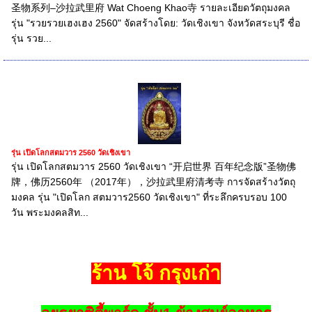
圣物系列–沙拉武里府 Wat Choeng Khao寺 รายละเอียดวัตถุมงคล
รุ่น "รวยรวยเฮงเฮง 2560" จัดสร้างโดย: วัดเชิงเขา จังหวัดสระบุรี ชื่อ
รุ่น รวย...
รุ่น เปิดโลกสตมวาร 2560 วัดเชิงเขา
รุ่น เปิดโลกสตมวาร 2560 วัดเชิงเขา “开启世界 百年纪念版”圣物佛
牌，佛历2560年 （2017年），沙拉武里府清考寺 การจัดสร้างวัตถุ
มงคล รุ่น "เปิดโลก สตมวาร2560 วัดเชิงเขา" ที่ระลึกครบรอบ 100
วัน พระมงคลสิท...
ร้าน โจ้ กรุงเก่า