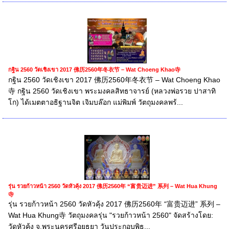
กฐิน 2560 วัดเชิงเขา 2017 佛历2560年冬衣节 – Wat Choeng Khao寺
กฐิน 2560 วัดเชิงเขา 2017 佛历2560年冬衣节 – Wat Choeng Khao
寺 กฐิน 2560 วัดเชิงเขา พระมงคลสิทธาจารย์ (หลวงพ่อรวย ปาสาทิ
โก) ได้เมตตาอธิฐานจิต เจิมบล๊อก แม่พิมพ์ วัตถุมงคลพร้...
รุ่น รวยก้าวหน้า 2560 วัดหัวคุ้ง 2017 佛历2560年 “富贵迈进” 系列 – Wat Hua Khung
寺
รุ่น รวยก้าวหน้า 2560 วัดหัวคุ้ง 2017 佛历2560年 “富贵迈进” 系列 –
Wat Hua Khung寺 วัตถุมงคลรุ่น "รวยก้าวหน้า 2560" จัดสร้างโดย:
วัดหัวคุ้ง จ.พระนครศรีอยุธยา วันประกอบพิธ...