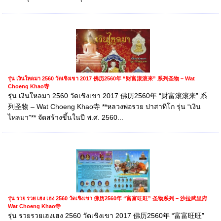
รุ่น เงินใหลมา 2560 วัดเชิงเขา 2017 佛历2560年 “财富滚滚来” 系列圣物 – Wat
Choeng Khao寺
รุ่น เงินใหลมา 2560 วัดเชิงเขา 2017 佛历2560年 “财富滚滚来” 系
列圣物 – Wat Choeng Khao寺 **หลวงพ่อรวย ปาสาทิโก รุ่น “เงิน
ไหลมา”** จัดสร้างขึ้นในปี พ.ศ. 2560...
รุ่น รวย รวย เฮง เฮง 2560 วัดเชิงเขา 佛历2560年 “富富旺旺” 圣物系列 – 沙拉武里府
Wat Choeng Khao寺
รุ่น รวยรวยเฮงเฮง 2560 วัดเชิงเขา 2017 佛历2560年 “富富旺旺”