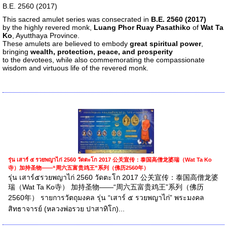
B.E. 2560 (2017)
This sacred amulet series was consecrated in
B.E. 2560 (2017)
by the highly revered monk,
Luang Phor Ruay Pasathiko
of
Wat Ta
Ko
, Ayutthaya Province.
These amulets are believed to embody
great spiritual power
,
bringing
wealth, protection, peace, and prosperity
to the devotees, while also commemorating the compassionate
wisdom and virtuous life of the revered monk.
รุ่น เสาร์ ๕ รวยพญาไก่ 2560 วัดตะโก 2017 公关宣传：泰国高僧龙婆瑞（Wat Ta Ko
寺）加持圣物——“周六五富贵鸡王”系列（佛历2560年）
รุ่น เสาร์๕รวยพญาไก่ 2560 วัดตะโก 2017 公关宣传：泰国高僧龙婆
瑞（Wat Ta Ko寺） 加持圣物——“周六五富贵鸡王”系列（佛历
2560年） รายการวัตถุมงคล รุ่น “เสาร์ ๕ รวยพญาไก่” พระมงคล
สิทธาจารย์ (หลวงพ่อรวย ปาสาทิโก)...