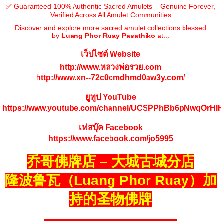
✅ Guaranteed 100% Authentic Sacred Amulets – Genuine Forever,
Verified Across All Amulet Communities
Discover and explore more sacred amulet collections blessed
by
Luang Phor Ruay Pasathiko
at...
เว็ปไซต์ Website
http://www.หลวงพ่อรวย.com
http://www.xn--72c0cmdhmd0aw3y.com/
ยูทูป YouTube
https://www.youtube.com/channel/UCSPPhBb6pNwqOrH
เฟสบุ๊ค Facebook
https://www.facebook.com/jo5995
乔哥佛牌店 – 大城古城分店
隆波鲁瓦（Luang Phor Ruay）加
持的圣物佛牌