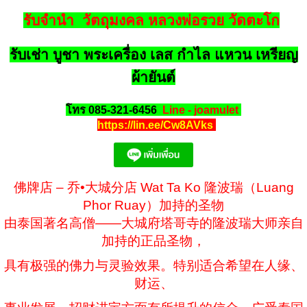
รับจำนำ วัตถุมงคล หลวงพ่อรวย วัดตะโก
รับเช่า บูชา พระเครื่อง เลส กำไล แหวน เหรียญ
ผ้ายันต์
โทร 085-321-6456
Line - joamulet
https://lin.ee/Cw8AVks
佛牌店 – 乔•大城分店 Wat Ta Ko 隆波瑞（Luang
Phor Ruay）加持的圣物
由泰国著名高僧——大城府塔哥寺的隆波瑞大师亲自
加持的正品圣物，
具有极强的佛力与灵验效果。特别适合希望在人缘、
财运、