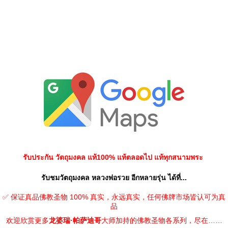
รับประกัน วัตถุมงคล แท้100% แท้ตลอดไป แท้ทุกสนามพระ
รับชมวัตถุมงคล หลวงพ่อรวย อีกหลายรุ่น ได้ที่...
✅ 保证真品佛教圣物 100% 真实，永远真实，任何佛牌市场皆认可为真
品
欢迎欣赏更多
龙婆瑞·帕萨迪哥
大师加持的佛教圣物各系列，尽在……