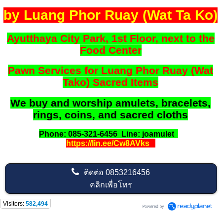
by Luang Phor Ruay (Wat Ta Ko)
Ayutthaya City Park, 1st Floor, next to the
Food Center
Pawn Services for Luang Phor Ruay (Wat
Tako) Sacred Items
We buy and worship amulets, bracelets,
rings, coins, and sacred cloths
Phone: 085-321-6456 Line: joamulet
https://lin.ee/Cw8AVks
ติดต่อ
0853216456
คลิกเพื่อโทร
Visitors:
582,494