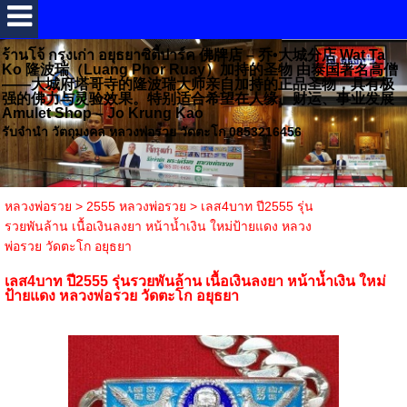
ร้านโจ้ กรุงเก่า อยุธยาซิตี้ปาร์ค 佛牌店 – 乔•大城分店 Wat Ta
Ko 隆波瑞（Luang Phor Ruay）加持的圣物 由泰国著名高僧
——大城府塔哥寺的隆波瑞大师亲自加持的正品圣物，具有极
强的佛力与灵验效果。特别适合希望在人缘、财运、事业发展
Amulet Shop – Jo Krung Kao
รับจำนำ วัตถุมงคล หลวงพ่อรวย วัดตะโก 0853216456
หลวงพ่อรวย
>
2555 หลวงพ่อรวย
>
เลส4บาท ปี2555 รุ่น
รวยพันล้าน เนื้อเงินลงยา หน้าน้ำเงิน ใหม่ป้ายแดง หลวง
พ่อรวย วัดตะโก อยุธยา
เลส4บาท ปี2555 รุ่นรวยพันล้าน เนื้อเงินลงยา หน้าน้ำเงิน ใหม่
ป้ายแดง หลวงพ่อรวย วัดตะโก อยุธยา