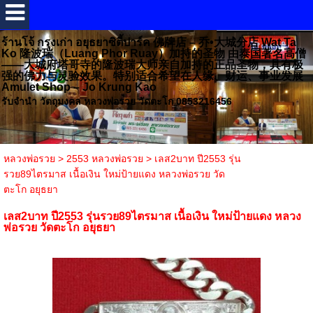
ร้านโจ้ กรุงเก่า อยุธยาซิตี้ปาร์ค 佛牌店 – 乔•大城分店 Wat Ta
Ko 隆波瑞（Luang Phor Ruay）加持的圣物 由泰国著名高僧
——大城府塔哥寺的隆波瑞大师亲自加持的正品圣物，具有极
强的佛力与灵验效果。特别适合希望在人缘、财运、事业发展
Amulet Shop – Jo Krung Kao
รับจำนำ วัตถุมงคล หลวงพ่อรวย วัดตะโก 0853216456
หลวงพ่อรวย
>
2553 หลวงพ่อรวย
>
เลส2บาท ปี2553 รุ่น
รวย89ไตรมาส เนื้อเงิน ใหม่ป้ายแดง หลวงพ่อรวย วัด
ตะโก อยุธยา
เลส2บาท ปี2553 รุ่นรวย89ไตรมาส เนื้อเงิน ใหม่ป้ายแดง หลวง
พ่อรวย วัดตะโก อยุธยา