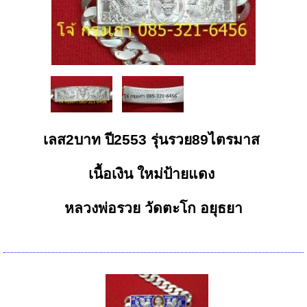
เลส2บาท ปี2553 รุ่นรวย89ไตรมาส
เนื้อเงิน ใหม่ป้ายแดง
หลวงพ่อรวย วัดตะโก อยุธยา