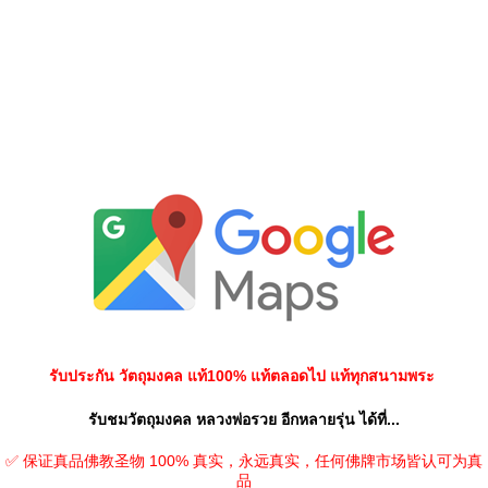
รับประกัน วัตถุมงคล แท้100% แท้ตลอดไป แท้ทุกสนามพระ
รับชมวัตถุมงคล หลวงพ่อรวย อีกหลายรุ่น ได้ที่...
✅ 保证真品佛教圣物 100% 真实，永远真实，任何佛牌市场皆认可为真
品