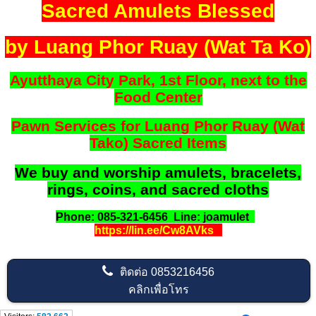
Sacred Amulets Blessed
by Luang Phor Ruay (Wat Ta Ko)
Ayutthaya City Park, 1st Floor, next to the
Food Center
Pawn Services for Luang Phor Ruay (Wat
Tako) Sacred Items
We buy and worship amulets, bracelets,
rings, coins, and sacred cloths
Phone: 085-321-6456 Line: joamulet
https://lin.ee/Cw8AVks
ติดต่อ
0853216456
คลิกเพื่อโทร