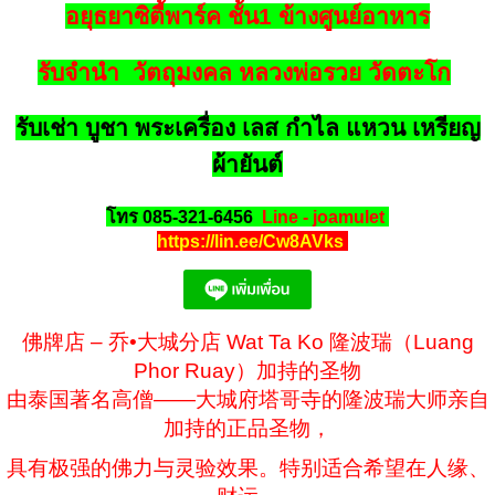
อยุธยาซิตี้พาร์ค ชั้น1 ข้างศูนย์อาหาร
รับจำนำ วัตถุมงคล หลวงพ่อรวย วัดตะโก
รับเช่า บูชา พระเครื่อง เลส กำไล แหวน เหรียญ
ผ้ายันต์
โทร 085-321-6456
Line - joamulet
https://lin.ee/Cw8AVks
佛牌店 – 乔•大城分店 Wat Ta Ko 隆波瑞（Luang
Phor Ruay）加持的圣物
由泰国著名高僧——大城府塔哥寺的隆波瑞大师亲自
加持的正品圣物，
具有极强的佛力与灵验效果。特别适合希望在人缘、