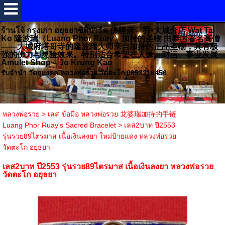
ร้านโจ้ กรุงเก่า อยุธยาซิตี้ปาร์ค 佛牌店 – 乔•大城分店 Wat Ta
Ko 隆波瑞（Luang Phor Ruay）加持的圣物 由泰国著名高僧
——大城府塔哥寺的隆波瑞大师亲自加持的正品圣物，具有极
强的佛力与灵验效果。特别适合希望在人缘、财运、事业发展
Amulet Shop – Jo Krung Kao
รับจำนำ วัตถุมงคล หลวงพ่อรวย วัดตะโก 0853216456
หลวงพ่อรวย
>
เลส ข้อมือ หลวงพ่อรวย 龙婆瑞加持的手链
Luang Phor Ruay's Sacred Bracelet
>
เลส2บาท ปี2553
รุ่นรวย89ไตรมาส เนื้อเงินลงยา ใหม่ป้ายแดง หลวงพ่อรวย
วัดตะโก อยุธยา
เลส2บาท ปี2553 รุ่นรวย89ไตรมาส เนื้อเงินลงยา หลวงพ่อรวย
วัดตะโก อยุธยา