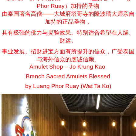
Phor Ruay）加持的圣物
由泰国著名高僧——大城府塔哥寺的隆波瑞大师亲自
加持的正品圣物，
具有极强的佛力与灵验效果。特别适合希望在人缘、
财运、
事业发展、招财进宝方面有所提升的信众，广受泰国
与海外信众的虔诚信赖。
Amulet Shop – Jo Krung Kao
Branch Sacred Amulets Blessed
by Luang Phor Ruay (Wat Ta Ko)