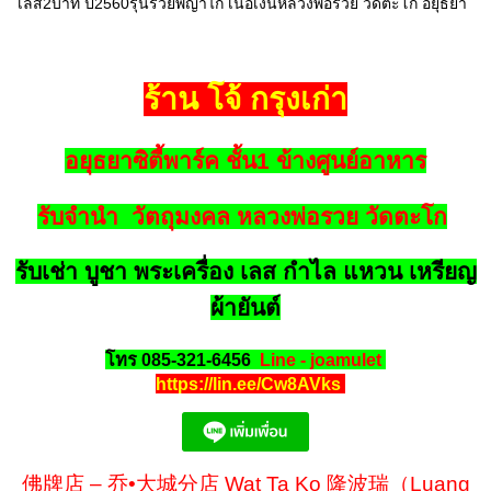
เลส2บาท ปี2560รุ่นรวยพญาไก่ เนื้อเงินหลวงพ่อรวย วัดตะโก อยุธยา
ร้าน โจ้ กรุงเก่า
อยุธยาซิตี้พาร์ค ชั้น1 ข้างศูนย์อาหาร
รับจำนำ วัตถุมงคล หลวงพ่อรวย วัดตะโก
รับเช่า บูชา พระเครื่อง เลส กำไล แหวน เหรียญ
ผ้ายันต์
โทร 085-321-6456
Line - joamulet
https://lin.ee/Cw8AVks
佛牌店 – 乔•大城分店 Wat Ta Ko 隆波瑞（Luang