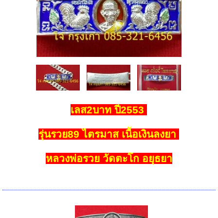
เลส2บาท ปี2553
รุ่นรวย89 ไตรมาส เนื้อเงินลงยา
หลวงพ่อรวย วัดตะโก อยุธยา