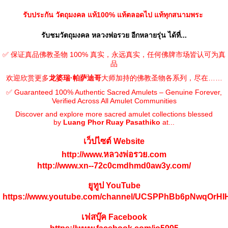
รับประกัน วัตถุมงคล แท้100% แท้ตลอดไป แท้ทุกสนามพระ
รับชมวัตถุมงคล หลวงพ่อรวย อีกหลายรุ่น ได้ที่...
✅ 保证真品佛教圣物 100% 真实，永远真实，任何佛牌市场皆认可为真
品
欢迎欣赏更多
龙婆瑞·帕萨迪哥
大师加持的佛教圣物各系列，尽在……
✅ Guaranteed 100% Authentic Sacred Amulets – Genuine Forever,
Verified Across All Amulet Communities
Discover and explore more sacred amulet collections blessed
by
Luang Phor Ruay Pasathiko
at...
เว็ปไซต์ Website
http://www.หลวงพ่อรวย.com
http://www.xn--72c0cmdhmd0aw3y.com/
ยูทูป YouTube
https://www.youtube.com/channel/UCSPPhBb6pNwqOrH
เฟสบุ๊ค Facebook
https://www.facebook.com/jo5995