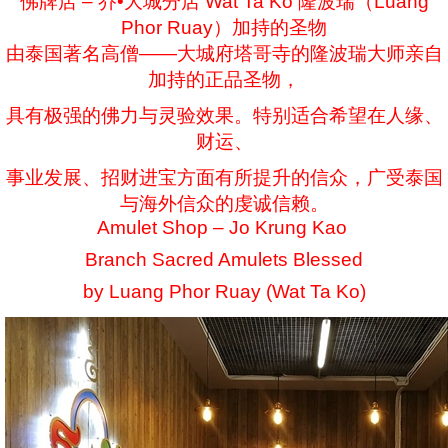
佛牌店 – 乔•大城分店 Wat Ta Ko 隆波瑞（Luang
Phor Ruay）加持的圣物
由泰国著名高僧——大城府塔哥寺的隆波瑞大师亲自
加持的正品圣物，
具有极强的佛力与灵验效果。特别适合希望在人缘、
财运、
事业发展、招财进宝方面有所提升的信众，广受泰国
与海外信众的虔诚信赖。
Amulet Shop – Jo Krung Kao
Branch Sacred Amulets Blessed
by Luang Phor Ruay (Wat Ta Ko)