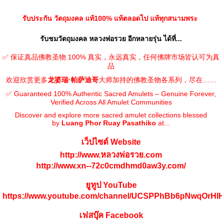
รับประกัน วัตถุมงคล แท้100% แท้ตลอดไป แท้ทุกสนามพระ
รับชมวัตถุมงคล หลวงพ่อรวย อีกหลายรุ่น ได้ที่...
✅ 保证真品佛教圣物 100% 真实，永远真实，任何佛牌市场皆认可为真
品
欢迎欣赏更多
龙婆瑞·帕萨迪哥
大师加持的佛教圣物各系列，尽在……
✅ Guaranteed 100% Authentic Sacred Amulets – Genuine Forever,
Verified Across All Amulet Communities
Discover and explore more sacred amulet collections blessed
by
Luang Phor Ruay Pasathiko
at...
เว็ปไซต์ Website
http://www.หลวงพ่อรวย.com
http://www.xn--72c0cmdhmd0aw3y.com/
ยูทูป YouTube
https://www.youtube.com/channel/UCSPPhBb6pNwqOrH
เฟสบุ๊ค Facebook