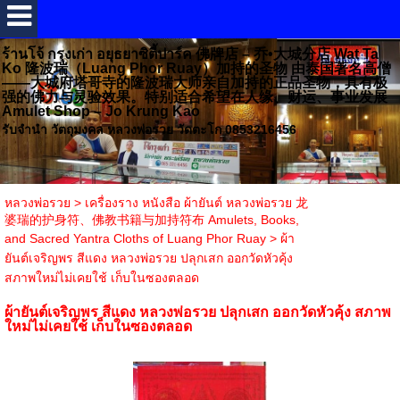
ร้านโจ้ กรุงเก่า อยุธยาซิตี้ปาร์ค 佛牌店 – 乔•大城分店 Wat Ta
Ko 隆波瑞（Luang Phor Ruay）加持的圣物 由泰国著名高僧
——大城府塔哥寺的隆波瑞大师亲自加持的正品圣物，具有极
强的佛力与灵验效果。特别适合希望在人缘、财运、事业发展
Amulet Shop – Jo Krung Kao
รับจำนำ วัตถุมงคล หลวงพ่อรวย วัดตะโก 0853216456
หลวงพ่อรวย
>
เครื่องราง หนังสือ ผ้ายันต์ หลวงพ่อรวย 龙
婆瑞的护身符、佛教书籍与加持符布 Amulets, Books,
and Sacred Yantra Cloths of Luang Phor Ruay
>
ผ้า
ยันต์เจริญพร สีแดง หลวงพ่อรวย ปลุกเสก ออกวัดหัวคุ้ง
สภาพใหม่ไม่เคยใช้ เก็บในซองตลอด
ผ้ายันต์เจริญพร สีแดง หลวงพ่อรวย ปลุกเสก ออกวัดหัวคุ้ง สภาพ
ใหม่ไม่เคยใช้ เก็บในซองตลอด