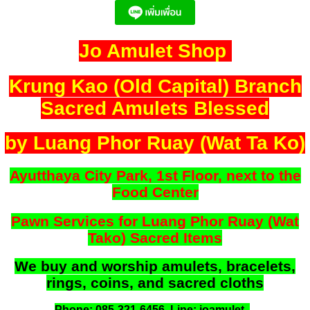
Jo Amulet Shop
Krung Kao (Old Capital) Branch
Sacred Amulets Blessed
by Luang Phor Ruay (Wat Ta Ko)
Ayutthaya City Park, 1st Floor, next to the
Food Center
Pawn Services for Luang Phor Ruay (Wat
Tako) Sacred Items
We buy and worship amulets, bracelets,
rings, coins, and sacred cloths
Phone: 085-321-6456 Line: joamulet