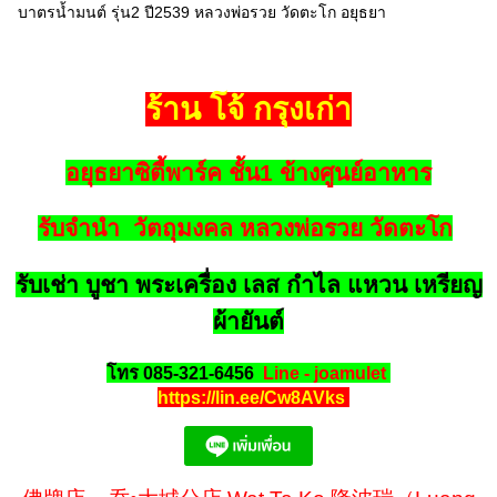
บาตรน้ำมนต์ รุ่น2 ปี2539 หลวงพ่อรวย วัดตะโก อยุธยา
ร้าน โจ้ กรุงเก่า
อยุธยาซิตี้พาร์ค ชั้น1 ข้างศูนย์อาหาร
รับจำนำ วัตถุมงคล หลวงพ่อรวย วัดตะโก
รับเช่า บูชา พระเครื่อง เลส กำไล แหวน เหรียญ
ผ้ายันต์
โทร 085-321-6456
Line - joamulet
https://lin.ee/Cw8AVks