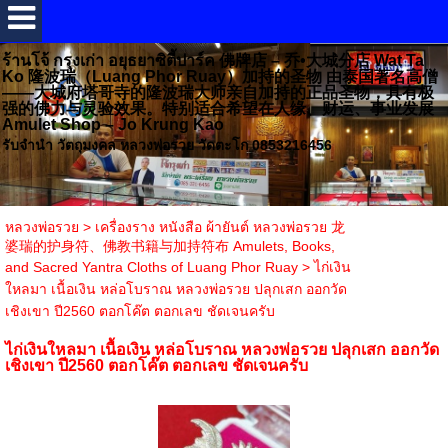
ร้านโจ้ กรุงเก่า อยุธยาซิตี้ปาร์ค 佛牌店 – 乔•大城分店 Wat Ta
Ko 隆波瑞（Luang Phor Ruay）加持的圣物 由泰国著名高僧
——大城府塔哥寺的隆波瑞大师亲自加持的正品圣物，具有极
强的佛力与灵验效果。特别适合希望在人缘、财运、事业发展
Amulet Shop – Jo Krung Kao
รับจำนำ วัตถุมงคล หลวงพ่อรวย วัดตะโก 0853216456
หลวงพ่อรวย
>
เครื่องราง หนังสือ ผ้ายันต์ หลวงพ่อรวย 龙
婆瑞的护身符、佛教书籍与加持符布 Amulets, Books,
and Sacred Yantra Cloths of Luang Phor Ruay
>
ไก่เงิน
ใหลมา เนื้อเงิน หล่อโบราณ หลวงพ่อรวย ปลุกเสก ออกวัด
เชิงเขา ปี2560 ตอกโค๊ต ตอกเลข ชัดเจนครับ
ไก่เงินใหลมา เนื้อเงิน หล่อโบราณ หลวงพ่อรวย ปลุกเสก ออกวัด
เชิงเขา ปี2560 ตอกโค๊ต ตอกเลข ชัดเจนครับ