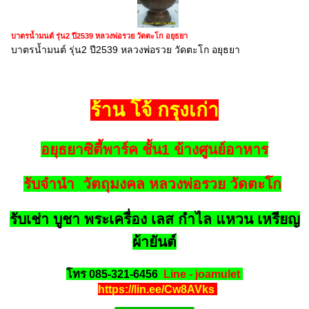
บาตรน้ำมนต์ รุ่น2 ปี2539 หลวงพ่อรวย วัดตะโก อยุธยา
บาตรน้ำมนต์ รุ่น2 ปี2539 หลวงพ่อรวย วัดตะโก อยุธยา
ร้าน โจ้ กรุงเก่า
อยุธยาซิตี้พาร์ค ชั้น1 ข้างศูนย์อาหาร
รับจำนำ วัตถุมงคล หลวงพ่อรวย วัดตะโก
รับเช่า บูชา พระเครื่อง เลส กำไล แหวน เหรียญ
ผ้ายันต์
โทร 085-321-6456
Line - joamulet
https://lin.ee/Cw8AVks