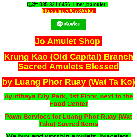
电话: 085-321-6456 Line: joamulet
https://lin.ee/Cw8AVks
Jo Amulet Shop
Krung Kao (Old Capital) Branch
Sacred Amulets Blessed
by Luang Phor Ruay (Wat Ta Ko)
Ayutthaya City Park, 1st Floor, next to the
Food Center
Pawn Services for Luang Phor Ruay (Wat
Tako) Sacred Items
We buy and worship amulets, bracelets,