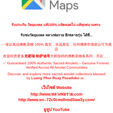
รับประกัน วัตถุมงคล แท้100% แท้ตลอดไป แท้ทุกสนามพระ
รับชมวัตถุมงคล หลวงพ่อรวย อีกหลายรุ่น ได้ที่...
✅ 保证真品佛教圣物 100% 真实，永远真实，任何佛牌市场皆认可为真
品
欢迎欣赏更多
龙婆瑞·帕萨迪哥
大师加持的佛教圣物各系列，尽在……
✅ Guaranteed 100% Authentic Sacred Amulets – Genuine Forever,
Verified Across All Amulet Communities
Discover and explore more sacred amulet collections blessed
by
Luang Phor Ruay Pasathiko
at...
เว็ปไซต์ Website
http://www.หลวงพ่อรวย.com
http://www.xn--72c0cmdhmd0aw3y.com/
ยูทูป YouTube