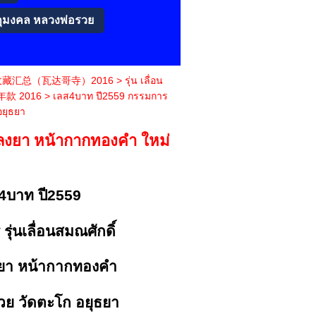
ถุมงคล หลวงพ่อรวย
吉祥圣物收藏汇总（瓦达哥寺）2016
>
รุ่น เลื่อน
年款 2016
>
เลส4บาท ปี2559 กรรมการ
อยุธยา
ินลงยา หน้ากากทองคำ ใหม่
4บาท ปี2559
ุ่นเลื่อนสมณศักดิ์
ลงยา หน้ากากทองคำ
วย วัดตะโก อยุธยา