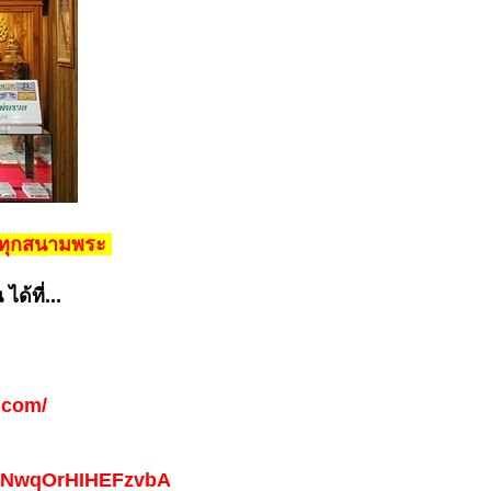
ท้ทุกสนามพระ
ด้ที่...
.com/
6pNwqOrHIHEFzvbA