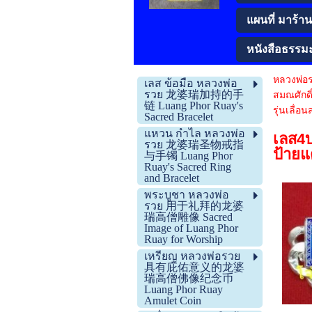
แผนที่ มาร้านโ
หนังสือธรรม
หลวงพ่อ
เลส ข้อมือ หลวงพ่อ
รวย 龙婆瑞加持的手
สมณศัก
链 Luang Phor Ruay's
รุ่นเลื่
Sacred Bracelet
แหวน กำไล หลวงพ่อ
เลส4บ
รวย 龙婆瑞圣物戒指
ป้ายแ
与手镯 Luang Phor
Ruay's Sacred Ring
and Bracelet
พระบูชา หลวงพ่อ
รวย 用于礼拜的龙婆
瑞高僧雕像 Sacred
Image of Luang Phor
Ruay for Worship
เหรียญ หลวงพ่อรวย
具有庇佑意义的龙婆
瑞高僧佛像纪念币
Luang Phor Ruay
Amulet Coin