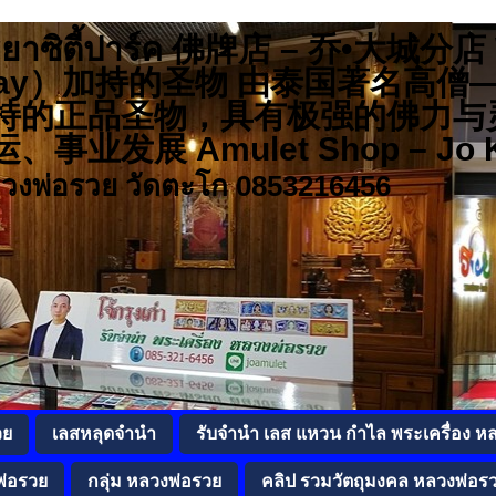
 อยุธยาซิตี้ปาร์ค 佛牌店 – 乔•大城
r Ruay）加持的圣物 由泰国著名
持的正品圣物，具有极强的佛力与
发展 Amulet Shop – Jo K
ลวงพ่อรวย วัดตะโก 0853216456
วย
เลสหลุดจำนำ
รับจำนำ เลส แหวน กำไล พระเครื่อง ห
พ่อรวย
กลุ่ม หลวงพ่อรวย
คลิป รวมวัตถุมงคล หลวงพ่อร