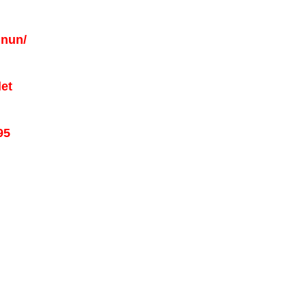
.nun/
et
95