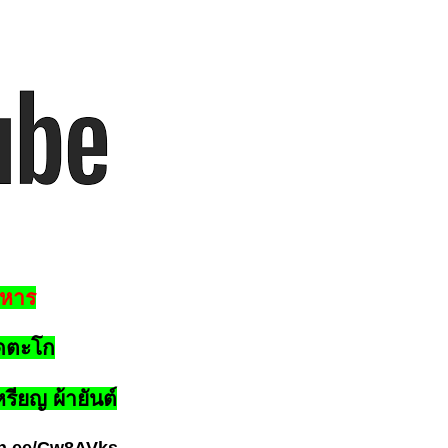
อาหาร
ัดตะโก
รียญ ผ้ายันต์
lin.ee/Cw8AVks