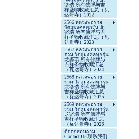
婆瑞 所有佛牌与吉
祥圣物收藏汇总（瓦
达哥寺）2022
2566 หลวงพ่อรวย
วัตถุมงคลทุกรุ่น 龙
婆瑞 所有佛牌与吉
祥圣物收藏汇总（瓦
达哥寺）2023
2567 หลวงพ่อรวย
รวม วัตถุมงคลทุกรุ่น
龙婆瑞 所有佛牌与
吉祥圣物收藏汇总
（瓦达哥寺）2024
2568 หลวงพ่อรวย
รวม วัตถุมงคลทุกรุ่น
龙婆瑞 所有佛牌与
吉祥圣物收藏汇总
（瓦达哥寺）2025
2569 หลวงพ่อรวย
รวม วัตถุมงคลทุกรุ่น
龙婆瑞 所有佛牌与
吉祥圣物收藏汇总
（瓦达哥寺）2026
ติดต่อสอบถาม
Contact Us 联系我们