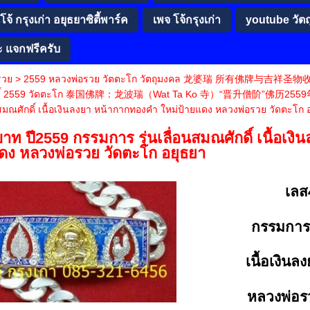
จ้ กรุงเก่า อยุธยาซิตี้พาร์ค
เพจ โจ้กรุงเก่า
youtube วัต
ะ แจกฟรีครับ
รวย
>
2559 หลวงพ่อรวย วัตตะโก วัตถุมงคล 龙婆瑞 所有佛牌与
ดิ์ 2559 วัดตะโก 泰国佛牌：龙波瑞（Wat Ta Ko 寺）“晋升僧阶”佛历2559
อนสมณศักดิ์ เนื้อเงินลงยา หน้ากากทองคำ ใหม่ป้ายแดง หลวงพ่อรวย วัดตะโก 
าท ปี2559 กรรมการ รุ่นเลื่อนสมณศักดิ์ เนื้อเง
ดง หลวงพ่อรวย วัดตะโก อยุธยา
เลส
กรรมการ ร
เนื้อเงิน
หลวงพ่อร