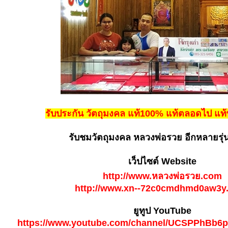
รับประกัน วัตถุมงคล แท้100% แท้ตลอดไป แ
รับชมวัตถุมงคล หลวงพ่อรวย อีกหลายรุ่น ไ
เว็ปไซต์ Website
http://www.หลวงพ่อรวย.com
http://www.xn--72c0cmdhmd0aw3y
ยูทูป YouTube
https://www.youtube.com/channel/UCSPPhBb