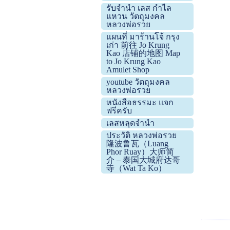
รับจำนำ เลส กำไล
แหวน วัตถุมงคล
หลวงพ่อรวย
แผนที่ มาร้านโจ้ กรุง
เก่า 前往 Jo Krung
Kao 店铺的地图 Map
to Jo Krung Kao
Amulet Shop
youtube วัตถุมงคล
หลวงพ่อรวย
หนังสือธรรมะ แจก
ฟรีครับ
เลสหลุดจำนำ
ประวัติ หลวงพ่อรวย
隆波鲁瓦（Luang
Phor Ruay）大师简
介 – 泰国大城府达哥
寺（Wat Ta Ko）