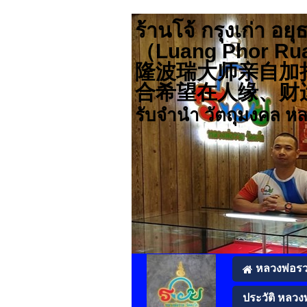
ร้านโจ้ กรุงเก่า
（Luang Pho
隆波瑞大师亲自加
合希望在人缘、财运、事业
รับจำนำ วัตถุมงคล ห
หลวงพ่อร
ประวัติ หลวง