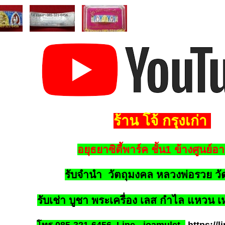
ร้าน โจ้ กรุงเก่า
อยุธยาซิตี้พาร์ค ชั้น1 ข้างศูนย์
รับจำนำ วัตถุมงคล หลวงพ่อรวย ว
รับเช่า บูชา พระเครื่อง เลส กำไล แหวน เห
โทร 085-321-6456
Line - joamulet
https://