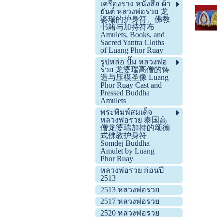
เครื่องราง หนังสือ ผ้า
ยันต์ หลวงพ่อรวย 龙
婆瑞的护身符、佛教
书籍与加持符布
Amulets, Books, and
Sacred Yantra Cloths
of Luang Phor Ruay
รูปหล่อ ปั๊ม หลวงพ่อ
รวย 龙婆瑞高僧的铸
造与压模圣像 Luang
Phor Ruay Cast and
Pressed Buddha
Amulets
พระพิมพ์สมเด็จ
หลวงพ่อรวย 泰国高
僧龙婆瑞加持的颂德
式佛教护身符
Somdej Buddha
Amulet by Luang
Phor Ruay
หลวงพ่อรวย ก่อนปี
2513
2513 หลวงพ่อรวย
2517 หลวงพ่อรวย
2520 หลวงพ่อรวย