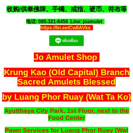
收购/供奉佛牌、手镯、戒指、硬币、符布等
电话: 085-321-6456 Line: joamulet
https://lin.ee/Cw8AVks
Jo Amulet Shop
Krung Kao (Old Capital) Branch
Sacred Amulets Blessed
by Luang Phor Ruay (Wat Ta Ko)
Ayutthaya City Park, 1st Floor, next to the
Food Center
Pawn Services for Luang Phor Ruay (Wat