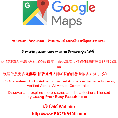
รับประกัน วัตถุมงคล แท้100% แท้ตลอดไป แท้ทุกสนามพระ
รับชมวัตถุมงคล หลวงพ่อรวย อีกหลายรุ่น ได้ที่...
✅ 保证真品佛教圣物 100% 真实，永远真实，任何佛牌市场皆认可为真
品
欢迎欣赏更多
龙婆瑞·帕萨迪哥
大师加持的佛教圣物各系列，尽在……
✅ Guaranteed 100% Authentic Sacred Amulets – Genuine Forever,
Verified Across All Amulet Communities
Discover and explore more sacred amulet collections blessed
by
Luang Phor Ruay Pasathiko
at...
เว็ปไซต์ Website
http://www.หลวงพ่อรวย.com