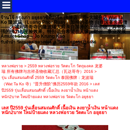
ร้านโจ้ กรุงเก่า อยุธยาซิตี้ปาร์ค 佛牌店 – 乔•大城分店 Wat Ta
Ko 隆波瑞（Luang Phor Ruay）加持的圣物 由泰国著名高僧
——大城府塔哥寺的隆波瑞大师亲自加持的正品圣物，具有极
强的佛力与灵验效果。特别适合希望在人缘、财运、事业发展
Amulet Shop – Jo Krung Kao
รับจำนำ วัตถุมงคล หลวงพ่อรวย วัดตะโก 0853216456
หลวงพ่อรวย
>
2559 หลวงพ่อรวย วัตตะโก วัตถุมงคล 龙婆
瑞 所有佛牌与吉祥圣物收藏汇总（瓦达哥寺）2016
>
รุ่น เลื่อนสมณศักดิ์ 2559 วัดตะโก 泰国佛牌：龙波瑞
（Wat Ta Ko 寺）“晋升僧阶”佛历2559年款 2016
>
เลส
ปี2559 รุ่นเลื่อนสมณศักดิ์ เนื้อเงิน ลงยาน้ำเงิน หน้าแดง
หนัก2บาท ใหม่ป้ายแดง หลวงพ่อรวย วัดตะโก อยุธยา
เลส ปี2559 รุ่นเลื่อนสมณศักดิ์ เนื้อเงิน ลงยาน้ำเงิน หน้าแดง
หนัก2บาท ใหม่ป้ายแดง หลวงพ่อรวย วัดตะโก อยุธยา