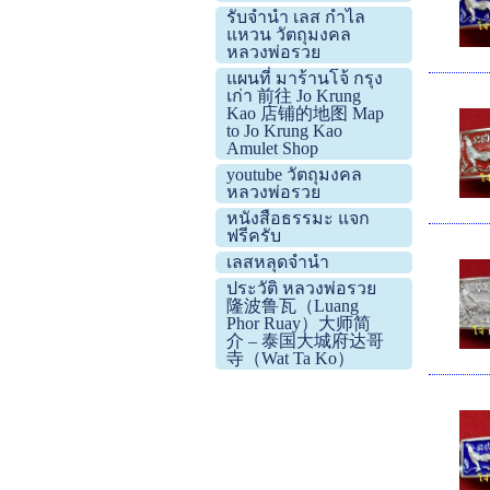
รับจำนำ เลส กำไล
แหวน วัตถุมงคล
หลวงพ่อรวย
แผนที่ มาร้านโจ้ กรุง
เก่า 前往 Jo Krung
Kao 店铺的地图 Map
to Jo Krung Kao
Amulet Shop
youtube วัตถุมงคล
หลวงพ่อรวย
หนังสือธรรมะ แจก
ฟรีครับ
เลสหลุดจำนำ
ประวัติ หลวงพ่อรวย
隆波鲁瓦（Luang
Phor Ruay）大师简
介 – 泰国大城府达哥
寺（Wat Ta Ko）