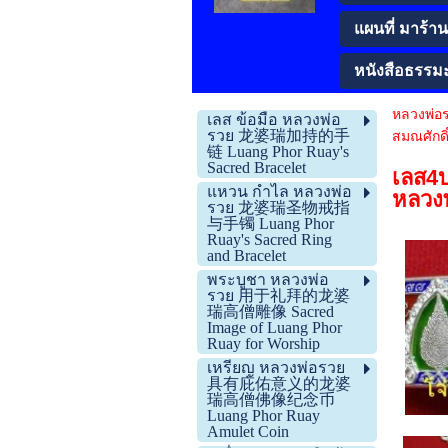
แผนที่ มาร้านโ
หนังสือธรรม
หลวงพ่อ
เลส ข้อมือ หลวงพ่อ
รวย 龙婆瑞加持的手
สมณศักดิ
链 Luang Phor Ruay's
Sacred Bracelet
เลส4บ
แหวน กำไล หลวงพ่อ
หลวงพ
รวย 龙婆瑞圣物戒指
与手镯 Luang Phor
Ruay's Sacred Ring
and Bracelet
พระบูชา หลวงพ่อ
รวย 用于礼拜的龙婆
瑞高僧雕像 Sacred
Image of Luang Phor
Ruay for Worship
เหรียญ หลวงพ่อรวย
具有庇佑意义的龙婆
瑞高僧佛像纪念币
Luang Phor Ruay
Amulet Coin