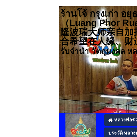
ร้านโจ้ กรุงเก่า
（Luang Pho
隆波瑞大师亲自加
合希望在人缘、财运、事业
รับจำนำ วัตถุมงคล ห
หลวงพ่อร
ประวัติ หลวง