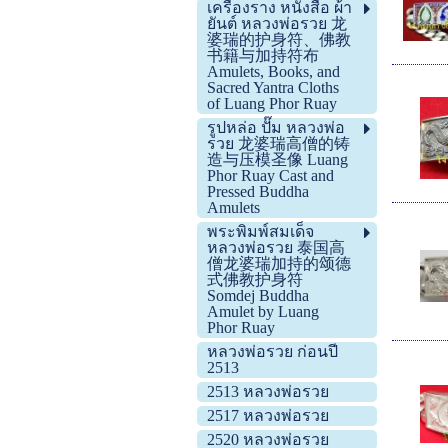
เครื่องราง หนังสือ ผ้า
ยันต์ หลวงพ่อรวย 龙
婆瑞的护身符、佛教
书籍与加持符布
Amulets, Books, and
Sacred Yantra Cloths
of Luang Phor Ruay
รูปหล่อ ปั๊ม หลวงพ่อ
รวย 龙婆瑞高僧的铸
造与压模圣像 Luang
Phor Ruay Cast and
Pressed Buddha
Amulets
พระพิมพ์สมเด็จ
หลวงพ่อรวย 泰国高
僧龙婆瑞加持的颂德
式佛教护身符
Somdej Buddha
Amulet by Luang
Phor Ruay
หลวงพ่อรวย ก่อนปี
2513
2513 หลวงพ่อรวย
2517 หลวงพ่อรวย
2520 หลวงพ่อรวย