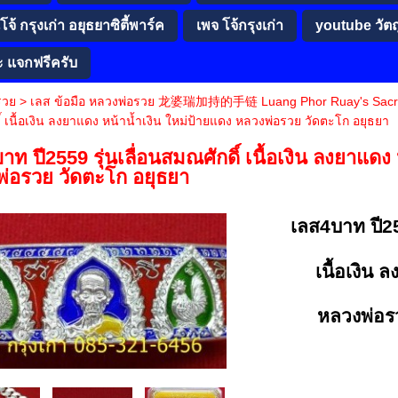
จ้ กรุงเก่า อยุธยาซิตี้พาร์ค
เพจ โจ้กรุงเก่า
youtube วัต
ะ แจกฟรีครับ
รวย
>
เลส ข้อมือ หลวงพ่อรวย 龙婆瑞加持的手链 Luang Phor Ruay's Sacre
์ เนื้อเงิน ลงยาแดง หน้าน้ำเงิน ใหม่ป้ายแดง หลวงพ่อรวย วัดตะโก อยุธยา
าท ปี2559 รุ่นเลื่อนสมณศักดิ์ เนื้อเงิน ลงยาแดง
่อรวย วัดตะโก อยุธยา
เลส4บาท ปี25
เนื้อเงิน 
หลวงพ่อร