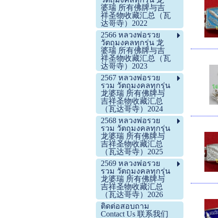
婆瑞 所有佛牌与吉
祥圣物收藏汇总（瓦
达哥寺）2022
2566 หลวงพ่อรวย
วัตถุมงคลทุกรุ่น 龙
婆瑞 所有佛牌与吉
祥圣物收藏汇总（瓦
达哥寺）2023
2567 หลวงพ่อรวย
รวม วัตถุมงคลทุกรุ่น
龙婆瑞 所有佛牌与
吉祥圣物收藏汇总
（瓦达哥寺）2024
2568 หลวงพ่อรวย
รวม วัตถุมงคลทุกรุ่น
龙婆瑞 所有佛牌与
吉祥圣物收藏汇总
（瓦达哥寺）2025
2569 หลวงพ่อรวย
รวม วัตถุมงคลทุกรุ่น
龙婆瑞 所有佛牌与
吉祥圣物收藏汇总
（瓦达哥寺）2026
ติดต่อสอบถาม
Contact Us 联系我们