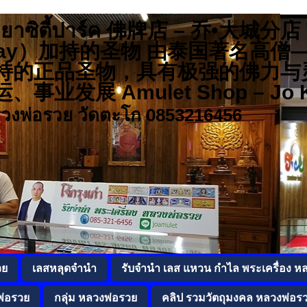
 อยุธยาซิตี้ปาร์ค 佛牌店 – 乔•大城
r Ruay）加持的圣物 由泰国著名
持的正品圣物，具有极强的佛力与
发展 Amulet Shop – Jo K
ลวงพ่อรวย วัดตะโก 0853216456
วย
เลสหลุดจำนำ
รับจำนำ เลส แหวน กำไล พระเครื่อง ห
พ่อรวย
กลุ่ม หลวงพ่อรวย
คลิป รวมวัตถุมงคล หลวงพ่อร