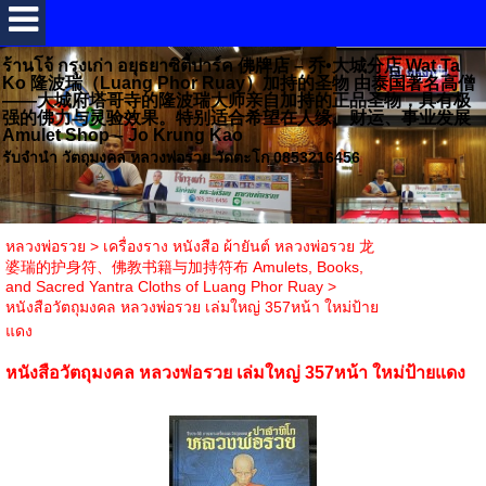
ร้านโจ้ กรุงเก่า อยุธยาซิตี้ปาร์ค 佛牌店 – 乔•大城分店 Wat Ta
Ko 隆波瑞（Luang Phor Ruay）加持的圣物 由泰国著名高僧
——大城府塔哥寺的隆波瑞大师亲自加持的正品圣物，具有极
强的佛力与灵验效果。特别适合希望在人缘、财运、事业发展
Amulet Shop – Jo Krung Kao
รับจำนำ วัตถุมงคล หลวงพ่อรวย วัดตะโก 0853216456
หลวงพ่อรวย
>
เครื่องราง หนังสือ ผ้ายันต์ หลวงพ่อรวย 龙
婆瑞的护身符、佛教书籍与加持符布 Amulets, Books,
and Sacred Yantra Cloths of Luang Phor Ruay
>
หนังสือวัตถุมงคล หลวงพ่อรวย เล่มใหญ่ 357หน้า ใหม่ป้าย
แดง
หนังสือวัตถุมงคล หลวงพ่อรวย เล่มใหญ่ 357หน้า ใหม่ป้ายแดง