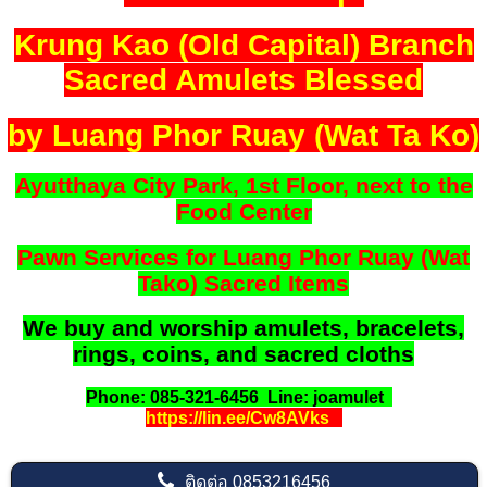
Krung Kao (Old Capital) Branch
Sacred Amulets Blessed
by Luang Phor Ruay (Wat Ta Ko)
Ayutthaya City Park, 1st Floor, next to the
Food Center
Pawn Services for Luang Phor Ruay (Wat
Tako) Sacred Items
We buy and worship amulets, bracelets,
rings, coins, and sacred cloths
Phone: 085-321-6456 Line: joamulet
https://lin.ee/Cw8AVks
ติดต่อ
0853216456