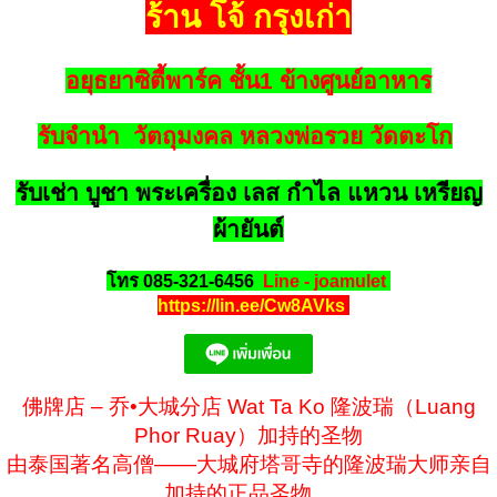
ร้าน โจ้ กรุงเก่า
อยุธยาซิตี้พาร์ค ชั้น1 ข้างศูนย์อาหาร
รับจำนำ วัตถุมงคล หลวงพ่อรวย วัดตะโก
รับเช่า บูชา พระเครื่อง เลส กำไล แหวน เหรียญ
ผ้ายันต์
โทร 085-321-6456
Line - joamulet
https://lin.ee/Cw8AVks
佛牌店 – 乔•大城分店 Wat Ta Ko 隆波瑞（Luang
Phor Ruay）加持的圣物
由泰国著名高僧——大城府塔哥寺的隆波瑞大师亲自
加持的正品圣物，