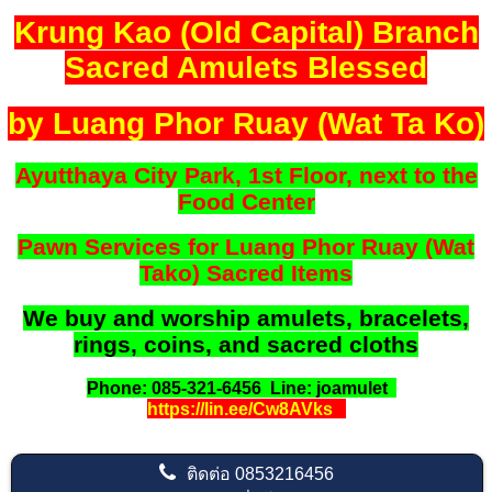
Krung Kao (Old Capital) Branch
Sacred Amulets Blessed
by Luang Phor Ruay (Wat Ta Ko)
Ayutthaya City Park, 1st Floor, next to the
Food Center
Pawn Services for Luang Phor Ruay (Wat
Tako) Sacred Items
We buy and worship amulets, bracelets,
rings, coins, and sacred cloths
Phone: 085-321-6456 Line: joamulet
https://lin.ee/Cw8AVks
ติดต่อ
0853216456