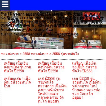
ร้านโจ้ กรุงเก่า อยุธยาซิตี้ปาร์ค 佛牌店 – 乔•大城分店 Wat Ta
Ko 隆波瑞（Luang Phor Ruay）加持的圣物 由泰国著名高僧
——大城府塔哥寺的隆波瑞大师亲自加持的正品圣物，具有极
强的佛力与灵验效果。特别适合希望在人缘、财运、事业发展
Amulet Shop – Jo Krung Kao
รับจำนำ วัตถุมงคล หลวงพ่อรวย วัดตะโก 0853216456
หลวงพ่อรวย
>
2558 หลวงพ่อรวย
>
2558 รุ่นรวยทันใจ
เหรียญ เนื้อเงิน
เหรียญ เนื้อเงิน
เหรียญ เนื้อเงิน
ลงยาแดง รุ่นรวย
ลงน้ำเงิน รุ่นรวย
ลงเขียว รุ่นรวย
ทันใจ ปี2558
ทันใจ ปี2558
ทันใจ ปี2558
เหรียญเสมา เนื้อ
เลส ปี2558 รุ่น
เลส ปี2558 รุ่น
เงิน รุ่นรวยทันใจ
รวยทันใจ
รวยทันใจ เนื้อเงิน
ปี58
กรรมการ เนื้อเงิน
หนัก4บาท ใหม่
ลงยา หนัก2บาท
ป้ายแดง หลวงพ่อ
ใหม่ป้ายแดง
รวย วัดตะโก
หลวงพ่อรวย วัด
อยุธยา
ตะโก อยุธยา