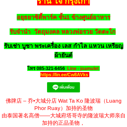
ร้าน โจ้ กรุงเก่า
อยุธยาซิตี้พาร์ค ชั้น1 ข้างศูนย์อาหาร
รับจำนำ วัตถุมงคล หลวงพ่อรวย วัดตะโก
รับเช่า บูชา พระเครื่อง เลส กำไล แหวน เหรียญ
ผ้ายันต์
โทร 085-321-6456
Line - joamulet
https://lin.ee/Cw8AVks
佛牌店 – 乔•大城分店 Wat Ta Ko 隆波瑞（Luang
Phor Ruay）加持的圣物
由泰国著名高僧——大城府塔哥寺的隆波瑞大师亲自
加持的正品圣物，