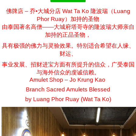
佛牌店 – 乔•大城分店 Wat Ta Ko 隆波瑞（Luang
Phor Ruay）加持的圣物
由泰国著名高僧——大城府塔哥寺的隆波瑞大师亲自
加持的正品圣物，
具有极强的佛力与灵验效果。特别适合希望在人缘、
财运、
事业发展、招财进宝方面有所提升的信众，广受泰国
与海外信众的虔诚信赖。
Amulet Shop – Jo Krung Kao
Branch Sacred Amulets Blessed
by Luang Phor Ruay (Wat Ta Ko)