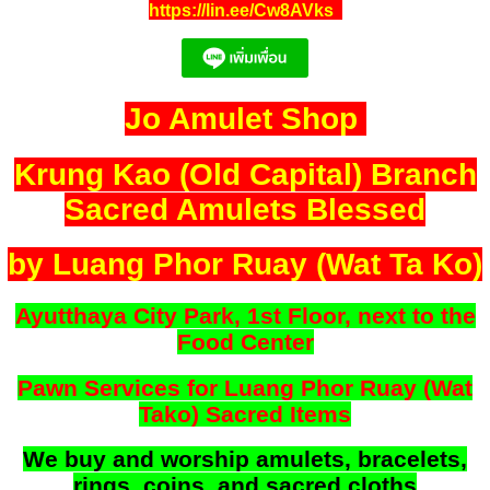
https://lin.ee/Cw8AVks
Jo Amulet Shop
Krung Kao (Old Capital) Branch
Sacred Amulets Blessed
by Luang Phor Ruay (Wat Ta Ko)
Ayutthaya City Park, 1st Floor, next to the
Food Center
Pawn Services for Luang Phor Ruay (Wat
Tako) Sacred Items
We buy and worship amulets, bracelets,
rings, coins, and sacred cloths