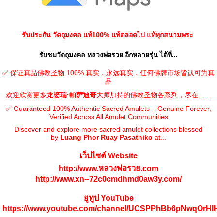
รับประกัน วัตถุมงคล แท้100% แท้ตลอดไป แท้ทุกสนามพระ
รับชมวัตถุมงคล หลวงพ่อรวย อีกหลายรุ่น ได้ที่...
✅ 保证真品佛教圣物 100% 真实，永远真实，任何佛牌市场皆认可为真
品
欢迎欣赏更多
龙婆瑞·帕萨迪哥
大师加持的佛教圣物各系列，尽在……
✅ Guaranteed 100% Authentic Sacred Amulets – Genuine Forever,
Verified Across All Amulet Communities
Discover and explore more sacred amulet collections blessed
by
Luang Phor Ruay Pasathiko
at...
เว็ปไซต์ Website
http://www.หลวงพ่อรวย.com
http://www.xn--72c0cmdhmd0aw3y.com/
ยูทูป YouTube
https://www.youtube.com/channel/UCSPPhBb6pNwqOrH