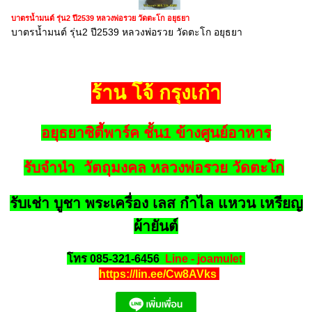
บาตรน้ำมนต์ รุ่น2 ปี2539 หลวงพ่อรวย วัดตะโก อยุธยา
บาตรน้ำมนต์ รุ่น2 ปี2539 หลวงพ่อรวย วัดตะโก อยุธยา
ร้าน โจ้ กรุงเก่า
อยุธยาซิตี้พาร์ค ชั้น1 ข้างศูนย์อาหาร
รับจำนำ วัตถุมงคล หลวงพ่อรวย วัดตะโก
รับเช่า บูชา พระเครื่อง เลส กำไล แหวน เหรียญ
ผ้ายันต์
โทร 085-321-6456
Line - joamulet
https://lin.ee/Cw8AVks