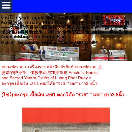
ร้านโจ้ กรุงเก่า อยุธยาซิตี้ปาร์ค 佛牌店 – 乔•大城分店 Wat Ta
Ko 隆波瑞（Luang Phor Ruay）加持的圣物 由泰国著名高僧
——大城府塔哥寺的隆波瑞大师亲自加持的正品圣物，具有极
强的佛力与灵验效果。特别适合希望在人缘、财运、事业发展
Amulet Shop – Jo Krung Kao
รับจำนำ วัตถุมงคล หลวงพ่อรวย วัดตะโก 0853216456
หลวงพ่อรวย
>
เครื่องราง หนังสือ ผ้ายันต์ หลวงพ่อรวย 龙
婆瑞的护身符、佛教书籍与加持符布 Amulets, Books,
and Sacred Yantra Cloths of Luang Phor Ruay
>
ตะกรุด เนื้อเงิน เลข1 ตอกโค๊ต "รวย" "วตก" ยาว3.5นิ้ว
(โชว์) ตะกรุด เนื้อเงิน เลข1 ตอกโค๊ต "รวย" "วตก" ยาว3.5นิ้ว