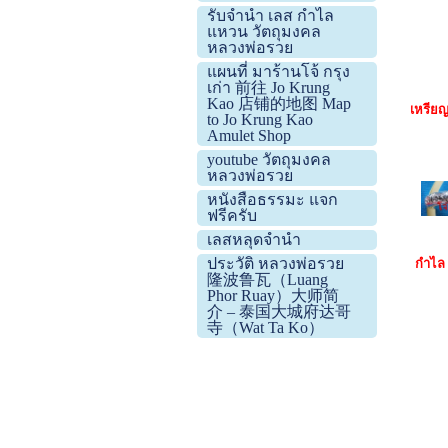
รับจำนำ เลส กำไล
แหวน วัตถุมงคล
หลวงพ่อรวย
แผนที่ มาร้านโจ้ กรุง
เก่า 前往 Jo Krung
Kao 店铺的地图 Map
เหรียญ
to Jo Krung Kao
Amulet Shop
youtube วัตถุมงคล
หลวงพ่อรวย
หนังสือธรรมะ แจก
ฟรีครับ
เลสหลุดจำนำ
ประวัติ หลวงพ่อรวย
กำไล 
隆波鲁瓦（Luang
Phor Ruay）大师简
介 – 泰国大城府达哥
寺（Wat Ta Ko）