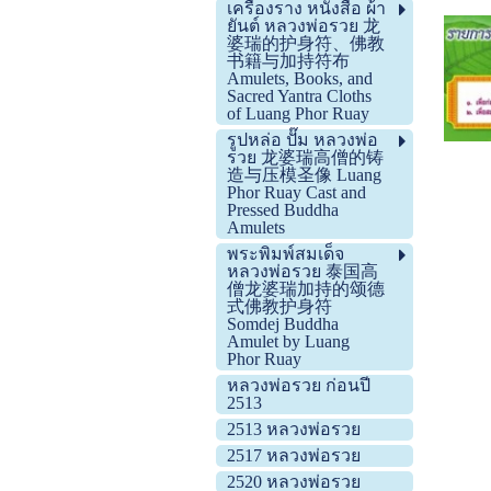
เครื่องราง หนังสือ ผ้า
ยันต์ หลวงพ่อรวย 龙
婆瑞的护身符、佛教
书籍与加持符布
Amulets, Books, and
Sacred Yantra Cloths
of Luang Phor Ruay
รูปหล่อ ปั๊ม หลวงพ่อ
รวย 龙婆瑞高僧的铸
造与压模圣像 Luang
Phor Ruay Cast and
Pressed Buddha
Amulets
พระพิมพ์สมเด็จ
หลวงพ่อรวย 泰国高
僧龙婆瑞加持的颂德
式佛教护身符
Somdej Buddha
Amulet by Luang
Phor Ruay
หลวงพ่อรวย ก่อนปี
2513
2513 หลวงพ่อรวย
2517 หลวงพ่อรวย
2520 หลวงพ่อรวย