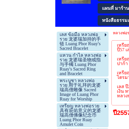
แผนที่ มาร้านโ
หนังสือธรรม
หลวงพ่อ
เลส ข้อมือ หลวงพ่อ
รวย 龙婆瑞加持的手
链 Luang Phor Ruay's
เหรียญ
Sacred Bracelet
ปี57 
แหวน กำไล หลวงพ่อ
เหรียญ
รวย 龙婆瑞圣物戒指
ปาก้า 
与手镯 Luang Phor
Ruay's Sacred Ring
เหรียญ
and Bracelet
ไตรมา
พระบูชา หลวงพ่อ
รวย 用于礼拜的龙婆
เลส ปี
瑞高僧雕像 Sacred
เงิน 
Image of Luang Phor
หลวงพ
Ruay for Worship
เหรียญ หลวงพ่อรวย
具有庇佑意义的龙婆
ปี255
瑞高僧佛像纪念币
Luang Phor Ruay
Amulet Coin