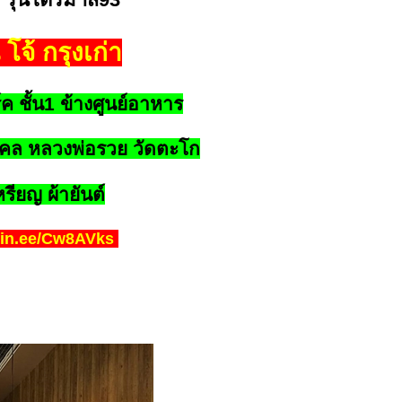
 โจ้ กรุงเก่า
์ค ชั้น1 ข้างศูนย์อาหาร
งคล หลวงพ่อรวย วัดตะโก
รียญ ผ้ายันต์
/lin.ee/Cw8AVks