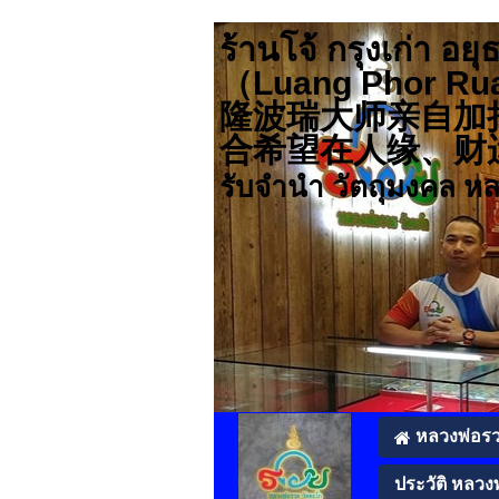
ร้านโจ้ กรุงเก่า
（Luang Pho
隆波瑞大师亲自加
合希望在人缘、财运、事业
รับจำนำ วัตถุมงคล ห
หลวงพ่อร
ประวัติ หลวง