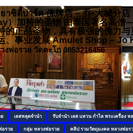
 อยุธยาซิตี้ปาร์ค 佛牌店 – 乔•大城
r Ruay）加持的圣物 由泰国著名
持的正品圣物，具有极强的佛力与
发展 Amulet Shop – Jo K
ลวงพ่อรวย วัดตะโก 0853216456
วย
เลสหลุดจำนำ
รับจำนำ เลส แหวน กำไล พระเครื่อง ห
พ่อรวย
กลุ่ม หลวงพ่อรวย
คลิป รวมวัตถุมงคล หลวงพ่อร